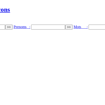
cons
Prenoms :
Mots :