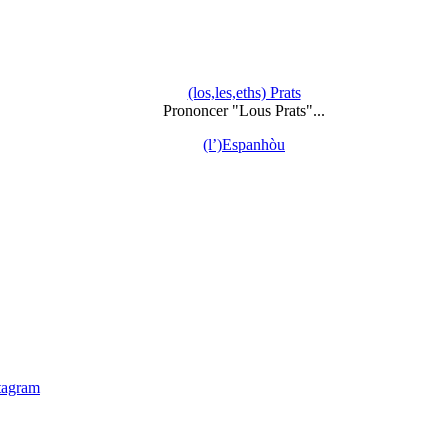
(los,les,eths) Prats
Prononcer "Lous Prats"...
(l’)Espanhòu