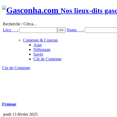
Nos lieux-dits gas
Recherche / Cèrca...
Lòcs :
Noms :
Comenge & Coseran
Aran
Nébouzan
Savés
Còr de Comenge
Còr de Comenge
Fronsac
jeudi 13 février 2025