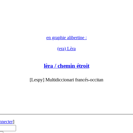
en graphie alibertine :
(era) Lèra
lèra
/ chemin étroit
[Lespy] Multidiccionari francés-occitan
nnecter
]