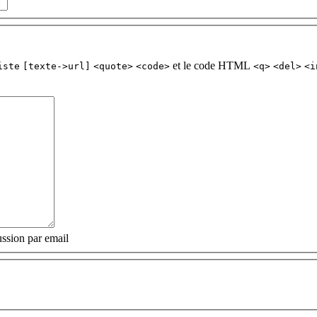
et le code HTML
iste
[texte->url]
<quote>
<code>
<q>
<del>
<i
ssion par email