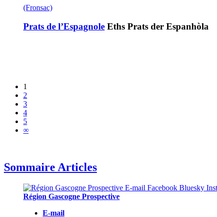
(Fronsac)
Prats de l’Espagnole
Eths Prats der Espanhòla
1
2
3
4
5
∞
Sommaire Articles
Région Gascogne Prospective
E-mail