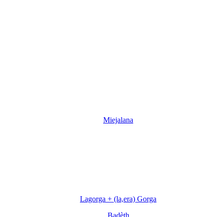
Miejalana
Lagorga + (la,era) Gorga
Badèth