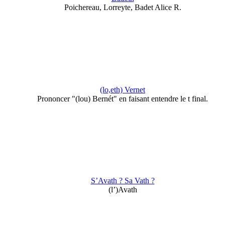
Poichereau, Lorreyte, Badet Alice R.
(lo,eth) Vernet
Prononcer "(lou) Bernét" en faisant entendre le t final.
S’Avath ? Sa Vath ?
(l’)Avath