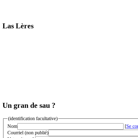
Las Lères
Un gran de sau ?
(identification facultative)
Nom
[
Se co
Courriel (non publié)