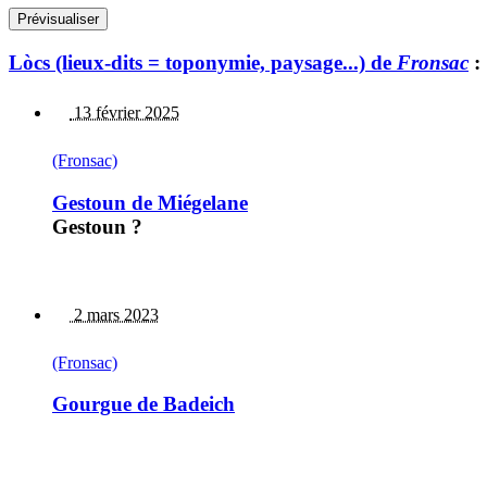
Lòcs (lieux-dits = toponymie, paysage...) de
Fronsac
:
13 février 2025
(Fronsac)
Gestoun de Miégelane
Gestoun ?
2 mars 2023
(Fronsac)
Gourgue de Badeich