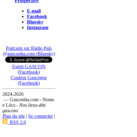
Prospective
E-mail
Facebook
Bluesky
Instagram
Podcasts sur Ràdio País
@gasconha.com (Bluesky)
Esprit GASCON
(Facebook)
Couleur Gascogne
(Facebook)
2024-2026
— Gasconha.com - Noms
e Lòcs -
Nos lieux-dits
gascons
Plan du site
|
Se connecter
|
RSS 2.0