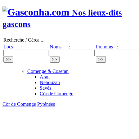
Nos lieux-dits
gascons
Recherche / Cèrca...
Lòcs :
Noms :
Prenoms :
Comenge & Coseran
Aran
Nébouzan
Savés
Còr de Comenge
Còr de Comenge
Pyrénées