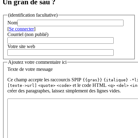
Un gran de sau ?
(identification facultative)
Nom
[
Se connecter
]
Courriel (non publié)
Votre site web
Ajoutez votre commentaire ici
Texte de votre message
Ce champ accepte les raccourcis SPIP
{{gras}}
{italique}
-*l
et le code HTML
[texte->url]
<quote>
<code>
<q>
<del>
<in
créer des paragraphes, laissez simplement des lignes vides.