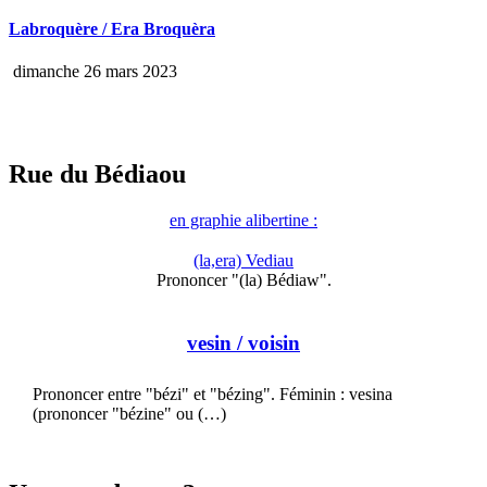
Labroquère / Era Broquèra
dimanche 26 mars 2023
Rue du Bédiaou
en graphie alibertine :
(la,era) Vediau
Prononcer "(la) Bédiaw".
vesin
/ voisin
Prononcer entre "bézi" et "bézing". Féminin : vesina
(prononcer "bézine" ou (…)