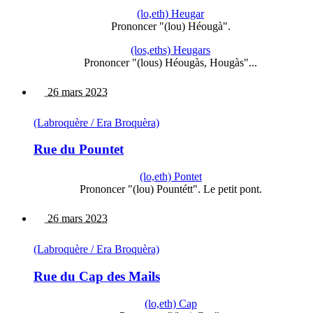
(lo,eth) Heugar
Prononcer "(lou) Héougà".
(los,eths) Heugars
Prononcer "(lous) Héougàs, Hougàs"...
26 mars 2023
(Labroquère / Era Broquèra)
Rue du Pountet
(lo,eth) Pontet
Prononcer "(lou) Pountétt". Le petit pont.
26 mars 2023
(Labroquère / Era Broquèra)
Rue du Cap des Mails
(lo,eth) Cap