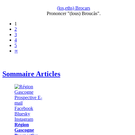
(los,eths) Brocars
Prononcer "(lous) Broucàs".
1
2
3
4
5
∞
Sommaire Articles
Région
Gascogne