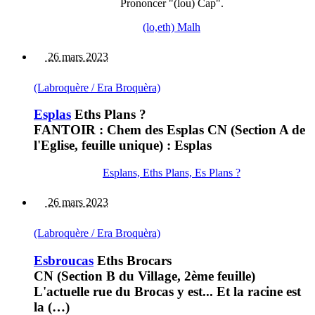
Prononcer "(lou) Cap".
(lo,eth) Malh
26 mars 2023
(Labroquère / Era Broquèra)
Esplas
Eths Plans ?
FANTOIR : Chem des Esplas CN (Section A de
l'Eglise, feuille unique) : Esplas
Esplans, Eths Plans, Es Plans ?
26 mars 2023
(Labroquère / Era Broquèra)
Esbroucas
Eths Brocars
CN (Section B du Village, 2ème feuille)
L'actuelle rue du Brocas y est... Et la racine est
la (…)