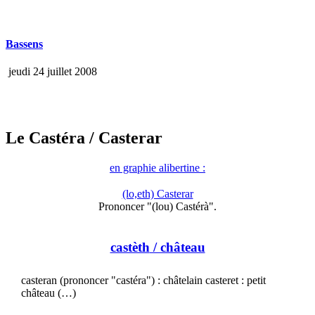
Bassens
jeudi 24 juillet 2008
Le Castéra
/ Casterar
en graphie alibertine :
(lo,eth) Casterar
Prononcer "(lou) Castérà".
castèth
/ château
casteran (prononcer "castéra") : châtelain casteret : petit
château (…)