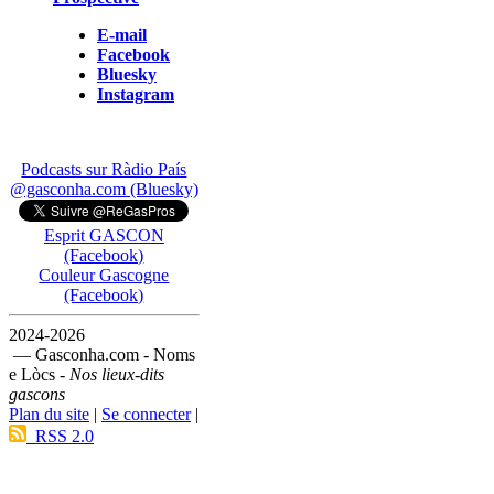
E-mail
Facebook
Bluesky
Instagram
Podcasts sur Ràdio País
@gasconha.com (Bluesky)
Esprit GASCON
(Facebook)
Couleur Gascogne
(Facebook)
2024-2026
— Gasconha.com - Noms
e Lòcs -
Nos lieux-dits
gascons
Plan du site
|
Se connecter
|
RSS 2.0