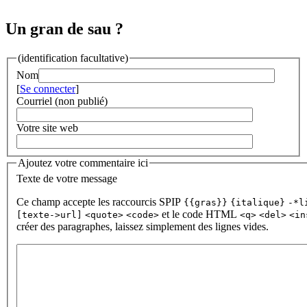
Un gran de sau ?
(identification facultative)
Nom
[
Se connecter
]
Courriel (non publié)
Votre site web
Ajoutez votre commentaire ici
Texte de votre message
Ce champ accepte les raccourcis SPIP
{{gras}}
{italique}
-*l
et le code HTML
[texte->url]
<quote>
<code>
<q>
<del>
<in
créer des paragraphes, laissez simplement des lignes vides.