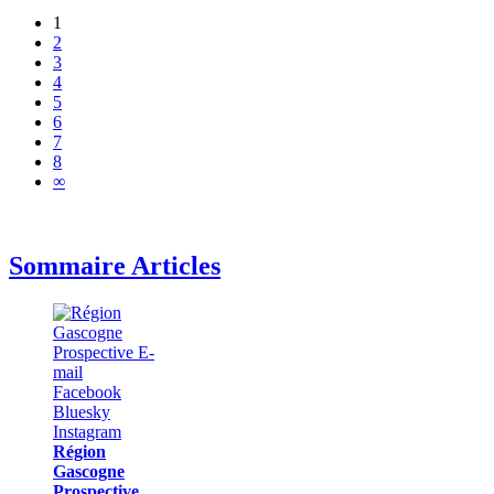
1
2
3
4
5
6
7
8
∞
Sommaire Articles
Région
Gascogne
Prospective