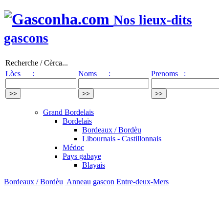
Nos lieux-dits
gascons
Recherche / Cèrca...
Lòcs :
Noms :
Prenoms :
Grand Bordelais
Bordelais
Bordeaux / Bordèu
Libournais - Castillonnais
Médoc
Pays gabaye
Blayais
Bordeaux / Bordèu
Anneau gascon
Entre-deux-Mers