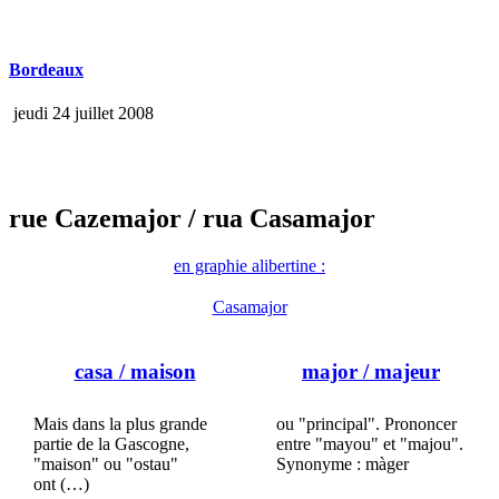
Bordeaux
jeudi 24 juillet 2008
rue Cazemajor
/ rua Casamajor
en graphie alibertine :
Casamajor
casa
/ maison
major
/ majeur
Mais dans la plus grande
ou "principal". Prononcer
partie de la Gascogne,
entre "mayou" et "majou".
"maison" ou "ostau"
Synonyme : màger
ont (…)