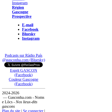
Région
Gascogne
Prospective
E-mail
Facebook
Bluesky
Instagram
Podcasts sur Ràdio País
@gasconha.com (Bluesky)
Esprit GASCON
(Facebook)
Couleur Gascogne
(Facebook)
2024-2026
— Gasconha.com - Noms
e Lòcs -
Nos lieux-dits
gascons
Plan du site
|
Se connecter
|