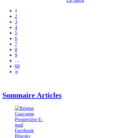
La Jalèra
1
2
3
4
5
6
7
8
9
…
60
∞
Sommaire Articles