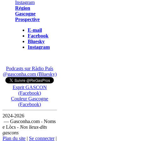
Région
Gascogne
Prospective
E-mail
Facebook
Bluesky
Instagram
Podcasts sur Ràdio País
@gasconha.com (Bluesky)
Esprit GASCON
(Facebook)
Couleur Gascogne
(Facebook)
2024-2026
— Gasconha.com - Noms
e Lòcs -
Nos lieux-dits
gascons
Plan du site
|
Se connecter
|