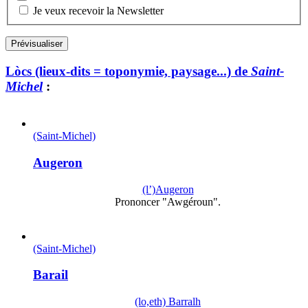
Je veux recevoir la Newsletter
Lòcs (lieux-dits = toponymie, paysage...) de
Saint-
Michel
:
(Saint-Michel)
Augeron
(l’)Augeron
Prononcer "Awgéroun".
(Saint-Michel)
Barail
(lo,eth) Barralh