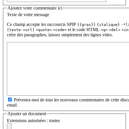
Ajoutez votre commentaire ici
Texte de votre message
Ce champ accepte les raccourcis SPIP
{{gras}}
{italique}
-*l
et le code HTML
[texte->url]
<quote>
<code>
<q>
<del>
<in
créer des paragraphes, laissez simplement des lignes vides.
Prévenez-moi de tous les nouveaux commentaires de cette discu
email
Ajouter un document
Extensions autorisées : toutes