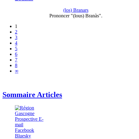
(los) Branars
Prononcer "(lous) Branàs".
1
2
3
4
5
6
7
8
∞
Sommaire Articles