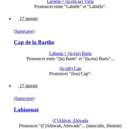
Laviela + (la,era,sa) Viela
Prononcer entre "Labiéle" et "Labiélo".
17 janvier
(Sarrecave)
Cap de la Barthe
Labarta + (la,era) Barta
Prononcer entre "(la) Barte" et "(la,era) Barto"...
(lo,eth) Cap
Prononcer "(lou) Cap".
17 janvier
(Sarrecave)
Lahiaouat
(l’)Ahivat, Ahivada
Prononcer "(l’)Ahiwatt, Ahiwade"... (masculin, féminin)