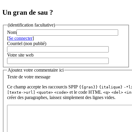
Un gran de sau ?
(identification facultative)
Nom
[
Se connecter
]
Courriel (non publié)
Votre site web
Ajoutez votre commentaire ici
Texte de votre message
Ce champ accepte les raccourcis SPIP
{{gras}}
{italique}
-*l
et le code HTML
[texte->url]
<quote>
<code>
<q>
<del>
<in
créer des paragraphes, laissez simplement des lignes vides.