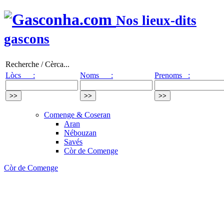
Nos lieux-dits
gascons
Recherche / Cèrca...
Lòcs :
Noms :
Prenoms :
Comenge & Coseran
Aran
Nébouzan
Savés
Còr de Comenge
Còr de Comenge