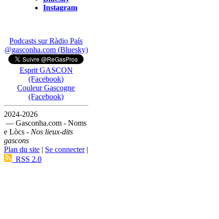
Instagram
Podcasts sur Ràdio País
@gasconha.com (Bluesky)
Esprit GASCON
(Facebook)
Couleur Gascogne
(Facebook)
2024-2026
— Gasconha.com - Noms
e Lòcs -
Nos lieux-dits
gascons
Plan du site
|
Se connecter
|
RSS 2.0