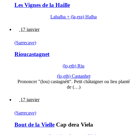
Les Vignes de la Haille
Lahalha + (la,era) Halha
17 janvier
(Sarrecave)
Rioucastagnet
(lo,eth) Riu
(lo,eth) Castanhet
Prononcer "(lou) castagnétt". Petit châtaigner ou lieu planté
de (…)
17 janvier
(Sarrecave)
Bout de la Vielle
Cap dera Viela