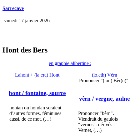
Sarrecave
samedi 17 janvier 2026
Hont des Bers
en graphie alibertine :
Lahont + (la,era) Hont
(lo,eth) Vèrn
Prononcer "(lou) Bèr(n)".
hont
/ fontaine, source
vèrn
/ vergne, aulne
hontan ou hondan seraient
d’autres formes, féminines
Prononcer "bèrn".
aussi, de ce mot. (…)
Viendrait du gaulois
"vernos". dérivés :
Vernet, (…)