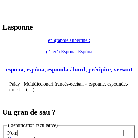
Lasponne
en graphie alibertine :
(l’, er’) Espona, Espòna
espona, espòna, esponda
/ bord, précipice, versant
Palay : Multidiccionari francés-occitan « espoune, espounde,-
dre sf. – (…)
Un gran de sau ?
(identification facultative)
Nom