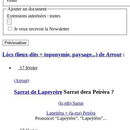
email
Ajouter un document
Extensions autorisées : toutes
Je veux recevoir la Newsletter
Lòcs (lieux-dits = toponymie, paysage...) de
Arrout
:
17 février
(Arrout)
Sarrat de Lapeyrère
Sarrat dera Peirèra ?
(lo,eth) Sarrat
Lapeirèra + (la,era) Peirèra
Prononcer "Lapeÿrère", "Lapeÿrèro"...