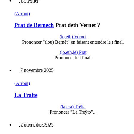
17 février
(Arrout)
Prat de Bernech
Prat deth Vernet ?
(lo,eth) Vernet
Prononcer "(lou) Bernét" en faisant entendre le t final.
(lo,eth,le) Prat
Prononcer le t final.
7 novembre 2025
(Arrout)
La Traite
(la,era) Trèita
Prononcer "La Treÿto"...
7 novembre 2025