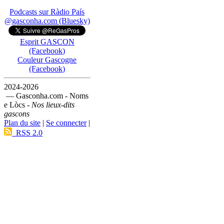
Podcasts sur Ràdio País
@gasconha.com (Bluesky)
Esprit GASCON
(Facebook)
Couleur Gascogne
(Facebook)
2024-2026
— Gasconha.com - Noms
e Lòcs -
Nos lieux-dits
gascons
Plan du site
|
Se connecter
|
RSS 2.0