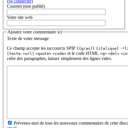
[
Se connecter
]
Courriel (non publié)
Votre site web
Ajoutez votre commentaire ici
Texte de votre message
Ce champ accepte les raccourcis SPIP
{{gras}}
{italique}
-*l
et le code HTML
[texte->url]
<quote>
<code>
<q>
<del>
<in
créer des paragraphes, laissez simplement des lignes vides.
Prévenez-moi de tous les nouveaux commentaires de cette discu