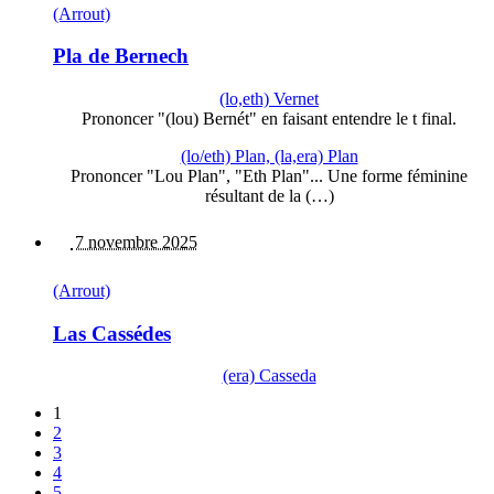
(Arrout)
Pla de Bernech
(lo,eth) Vernet
Prononcer "(lou) Bernét" en faisant entendre le t final.
(lo/eth) Plan, (la,era) Plan
Prononcer "Lou Plan", "Eth Plan"... Une forme féminine
résultant de la (…)
7 novembre 2025
(Arrout)
Las Cassédes
(era) Casseda
1
2
3
4
5