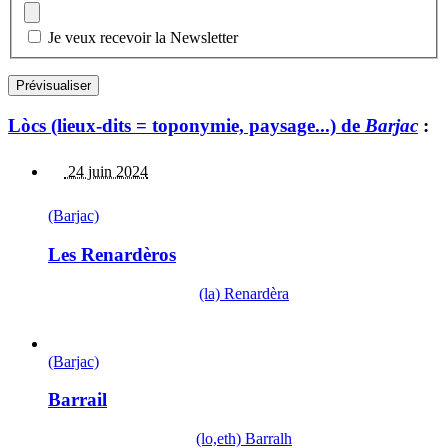
Je veux recevoir la Newsletter
Lòcs (lieux-dits = toponymie, paysage...) de
Barjac
:
24 juin 2024
(Barjac)
Les Renardèros
(la) Renardèra
(Barjac)
Barrail
(lo,eth) Barralh