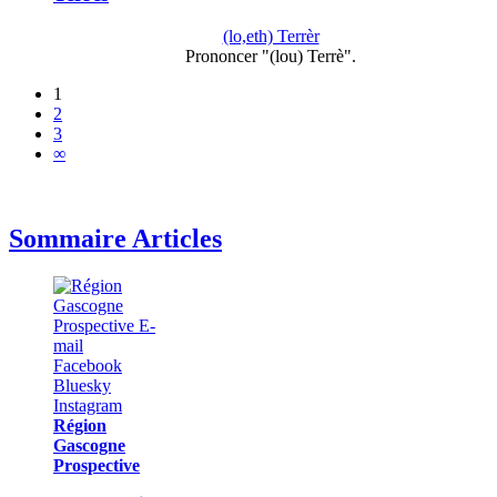
(lo,eth) Terrèr
Prononcer "(lou) Terrè".
1
2
3
∞
Sommaire Articles
Région
Gascogne
Prospective