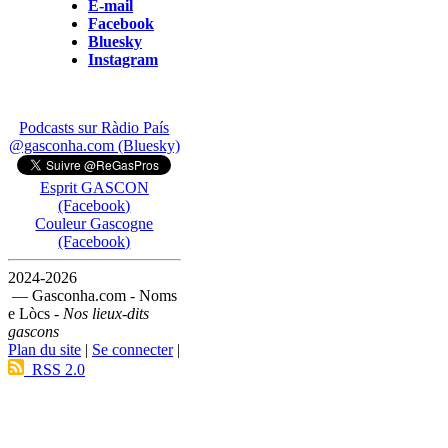
E-mail
Facebook
Bluesky
Instagram
Podcasts sur Ràdio País
@gasconha.com (Bluesky)
Esprit GASCON
(Facebook)
Couleur Gascogne
(Facebook)
2024-2026
— Gasconha.com - Noms
e Lòcs -
Nos lieux-dits
gascons
Plan du site
|
Se connecter
|
RSS 2.0