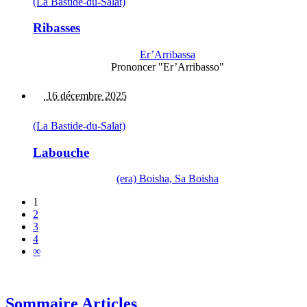
(La Bastide-du-Salat)
Ribasses
Er’Arribassa
Prononcer "Er’Arribasso"
16 décembre 2025
(La Bastide-du-Salat)
Labouche
(era) Boisha, Sa Boisha
1
2
3
4
∞
Sommaire Articles