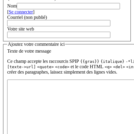
Nom
[
Se connecter
]
Courriel (non publié)
Votre site web
Ajoutez votre commentaire ici
Texte de votre message
Ce champ accepte les raccourcis SPIP
{{gras}}
{italique}
-*l
et le code HTML
[texte->url]
<quote>
<code>
<q>
<del>
<in
créer des paragraphes, laissez simplement des lignes vides.