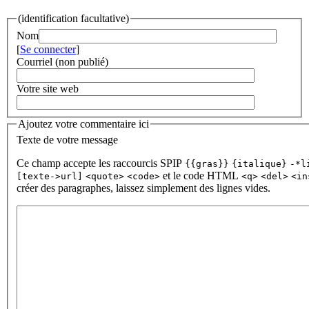
(identification facultative)
Nom
[
Se connecter
]
Courriel (non publié)
Votre site web
Ajoutez votre commentaire ici
Texte de votre message
Ce champ accepte les raccourcis SPIP
{{gras}}
{italique}
-*l
et le code HTML
[texte->url]
<quote>
<code>
<q>
<del>
<in
créer des paragraphes, laissez simplement des lignes vides.