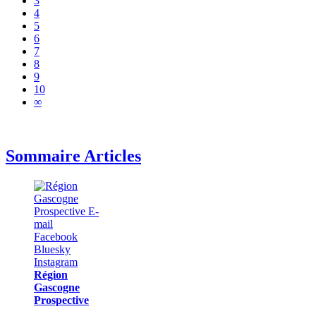
3
4
5
6
7
8
9
10
∞
Sommaire Articles
Région
Gascogne
Prospective