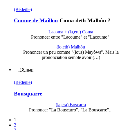
(Bédeille)
Coume de Maillou
Coma deth Malhòu ?
Lacoma + (la,era) Coma
Prononcer entre "Lacoume" et "Lacoumo".
(lo,eth) Malhòu
Prononcer un peu comme "(lous) Mayòws". Mais la
prononciation semble avoir (…)
18 mars
(Bédeille)
Bousquarre
(la,era) Boscarra
Prononcer "La Bouscarro", "La Bouscarre"...
1
2