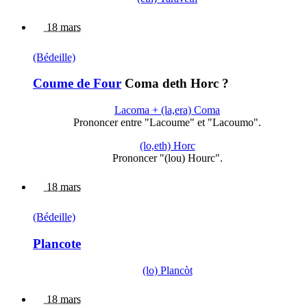
18 mars
(Bédeille)
Coume de Four
Coma deth Horc ?
Lacoma + (la,era) Coma
Prononcer entre "Lacoume" et "Lacoumo".
(lo,eth) Horc
Prononcer "(lou) Hourc".
18 mars
(Bédeille)
Plancote
(lo) Plancòt
18 mars