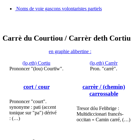
Noms de voie gascons volontaristes partiels
Carrè du Courtiou
/ Carrèr deth Cortiu
en graphie alibertine :
(lo,eth) Cortiu
(lo,eth) Carrèr
Prononcer "(lou) Courtïw".
Pron. "carrè".
cort
/ cour
carrèr
/ (chemin)
carrossable
Prononcer "court".
synonyme : pati (accent
Tresor dóu Felibrige :
tonique sur "pa") dérivé
Multidiccionari francés-
: (…)
occitan « Camin carré, (…)