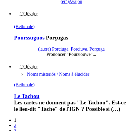
(er’)Avajon
17 février
(Bethmale)
Pourssuguos
Porçugas
(la,era) Porciuga, Porciuva, Porçuga
Prononcer "Poursïouwe"...
17 février
Noms misteriós / Noms à élucider
(Bethmale)
Le Tachou
Les cartes ne donnent pas "Le Tachou". Est-ce
le lieu-dit "Tache" de l'IGN ? Possible si (…)
1
2
3