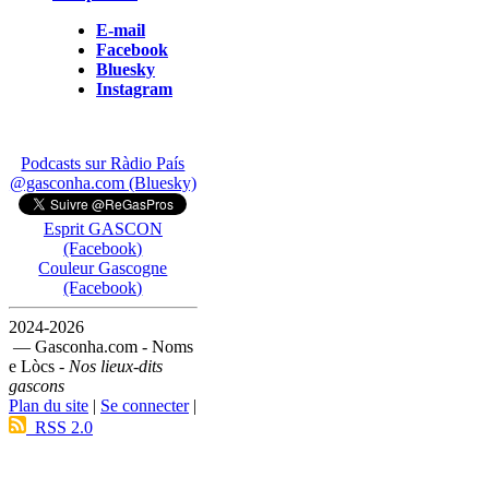
E-mail
Facebook
Bluesky
Instagram
Podcasts sur Ràdio País
@gasconha.com (Bluesky)
Esprit GASCON
(Facebook)
Couleur Gascogne
(Facebook)
2024-2026
— Gasconha.com - Noms
e Lòcs -
Nos lieux-dits
gascons
Plan du site
|
Se connecter
|
RSS 2.0