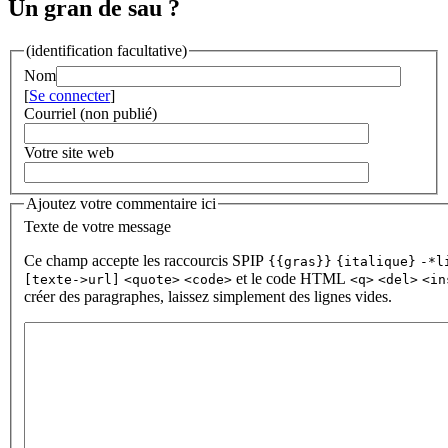
Un gran de sau ?
(identification facultative)
Nom
[
Se connecter
]
Courriel (non publié)
Votre site web
Ajoutez votre commentaire ici
Texte de votre message
Ce champ accepte les raccourcis SPIP
{{gras}}
{italique}
-*l
et le code HTML
[texte->url]
<quote>
<code>
<q>
<del>
<in
créer des paragraphes, laissez simplement des lignes vides.