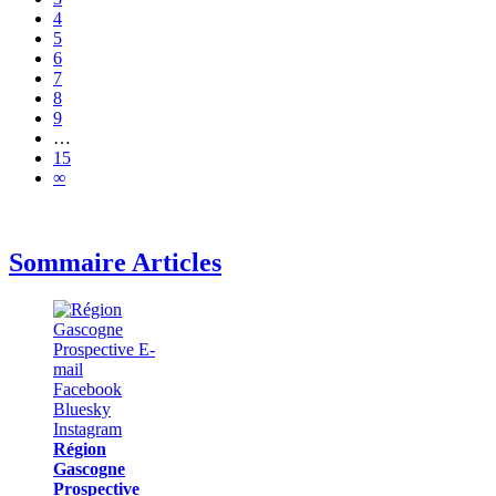
4
5
6
7
8
9
…
15
∞
Sommaire Articles
Région
Gascogne
Prospective