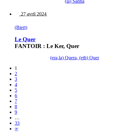
(la) Sanha
27 avril 2024
(Biert)
Le Quer
FANTOIR : Le Ker, Quer
(era,la) Quera, (eth) Quer
1
2
3
4
5
6
7
8
9
…
33
∞