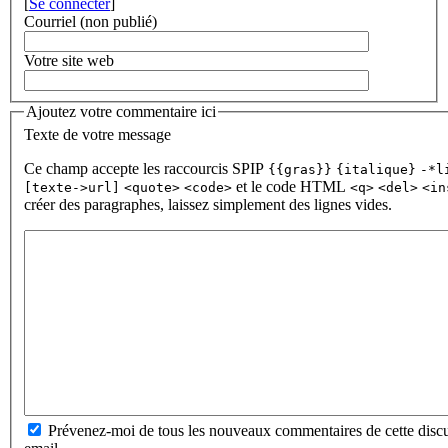
[
Se connecter
]
Courriel (non publié)
Votre site web
Ajoutez votre commentaire ici
Texte de votre message
Ce champ accepte les raccourcis SPIP
{{gras}}
{italique}
-*l
et le code HTML
[texte->url]
<quote>
<code>
<q>
<del>
<in
créer des paragraphes, laissez simplement des lignes vides.
Prévenez-moi de tous les nouveaux commentaires de cette discu