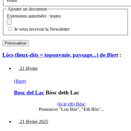
email
Ajouter un document
Extensions autorisées : toutes
Je veux recevoir la Newsletter
Lòcs (lieux-dits = toponymie, paysage...) de
Biert
:
21 février
(Biert)
Bosc del Lac
Bòsc deth Lac
(lo,le,eth) Bòsc
Prononcer "Lou Bòs", "Eth Bòs"...
21 février 2025