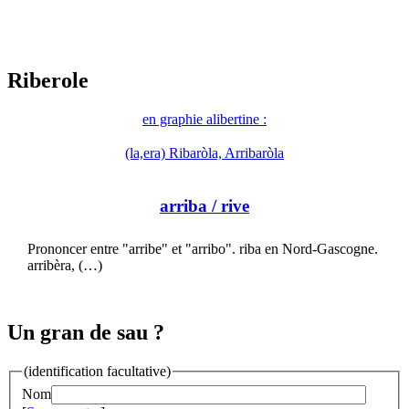
Riberole
en graphie alibertine :
(la,era) Ribaròla, Arribaròla
arriba
/ rive
Prononcer entre "arribe" et "arribo". riba en Nord-Gascogne.
arribèra, (…)
Un gran de sau ?
(identification facultative)
Nom