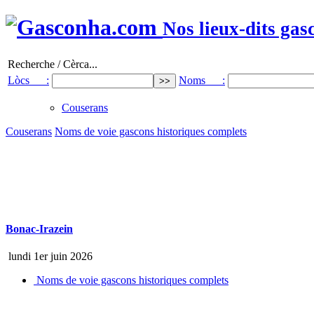
Nos lieux-dits gas
Recherche / Cèrca...
Lòcs :
Noms :
Couserans
Couserans
Noms de voie gascons historiques complets
Bonac-Irazein
lundi 1er juin 2026
Noms de voie gascons historiques complets