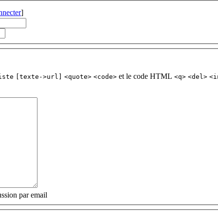
nnecter
]
et le code HTML
iste
[texte->url]
<quote>
<code>
<q>
<del>
<i
ssion par email