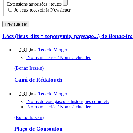
Extensions autorisées : toutes
Je veux recevoir la Newsletter
Lòcs (lieux-dits = toponymie, paysage...) de
Bonac-Ira
28 juin
-
Tederic Merger
Noms misteriós / Noms à élucider
(Bonac-Irazein)
Cami de Rédalouch
28 juin
-
Tederic Merger
Noms de voie gascons historiques complets
Noms misteriós / Noms à élucider
(Bonac-Irazein)
Plaço de Cousoulou