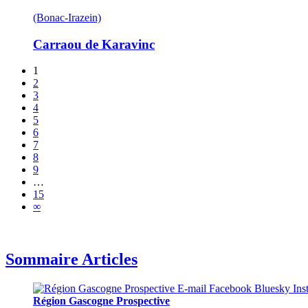
(Bonac-Irazein)
Carraou de Karavinc
1
2
3
4
5
6
7
8
9
…
15
∞
Sommaire Articles
Région Gascogne Prospective