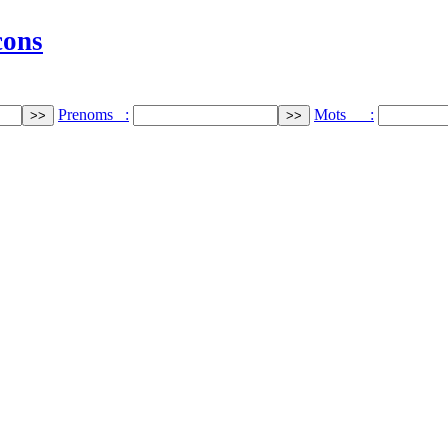
cons
Prenoms :
Mots :