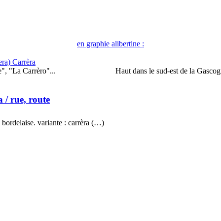
en graphie alibertine :
era) Carrèra
", "La Carrèro"...
Haut dans le sud-est de la Gascog
a
/ rue, route
bordelaise. variante : carrèra (…)