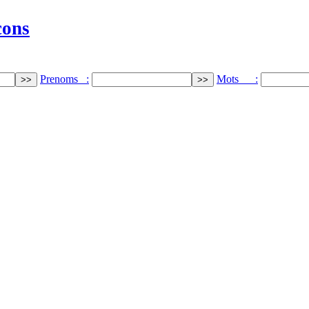
cons
Prenoms :
Mots :