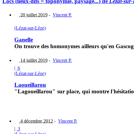
Lòcs (lieux-dits = toponymie, paysage...) de
Lézat-sur-
20 juillet 2019
-
Vincent P.
(Lézat-sur-Lèze)
Ganelle
On trouve des homonymes ailleurs qu'en Gascogn
14 juillet 2019
-
Vincent P.
|
6
(Lézat-sur-Lèze)
Laoueillarou
"Lagoueillarou" sur place, qui montre l'hésitatio
4 décembre 2012
-
Vincent P.
|
3