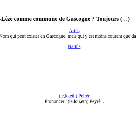
-sur-Lèze comme commune de Gascogne ? Toujours (…)
Artús
Nom qui peut exister en Gascogne, mais qui y est moins courant que d
Nartús
(le,lo,eth) Peirèr
Prononcer "(lé,lou,eth) Peÿrè".