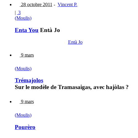
28 octobre 2011
-
Vincent P.
|
3
(Moulis)
Enta You
Entà Jo
Entà Jo
9 mars
(Moulis)
Trémajolos
Sur le modèle de Tramasaigas, avec hajòlas ?
9 mars
(Moulis)
Pourèro