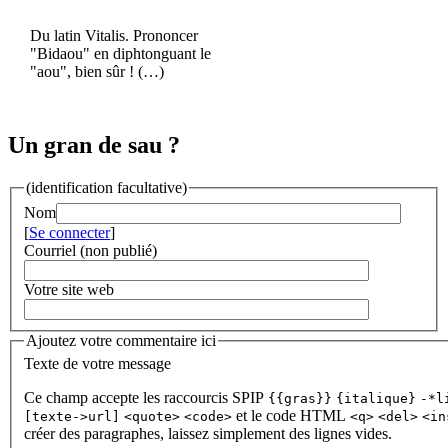
Du latin Vitalis. Prononcer
"Bidaou" en diphtonguant le
"aou", bien sûr ! (…)
Un gran de sau ?
(identification facultative)
Nom
[
Se connecter
]
Courriel (non publié)
Votre site web
Ajoutez votre commentaire ici
Texte de votre message
Ce champ accepte les raccourcis SPIP
{{gras}}
{italique}
-*l
et le code HTML
[texte->url]
<quote>
<code>
<q>
<del>
<in
créer des paragraphes, laissez simplement des lignes vides.