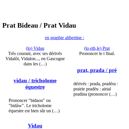
Prat Bideau
/ Prat Vidau
en graphie alibertine :
(lo) Vidau
(lo,eth,le) Prat
Très courant, avec ses dérivés
Prononcer le t final.
Vidalòt, Vidalon..., en Gascogne
dans les (…)
prat, prada
/ pré
vidau
/ tricholome
dérivés : prada, pradèra :
équestre
prairie pradèu : airial
pradina (prononcer (…)
Prononcer "bidaou" ou
"bidàw". Le tricholome
équestre est bien sûr un (…)
Vidau