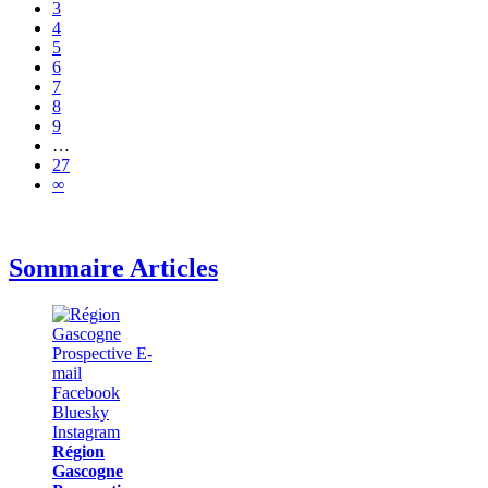
3
4
5
6
7
8
9
…
27
∞
Sommaire Articles
Région
Gascogne