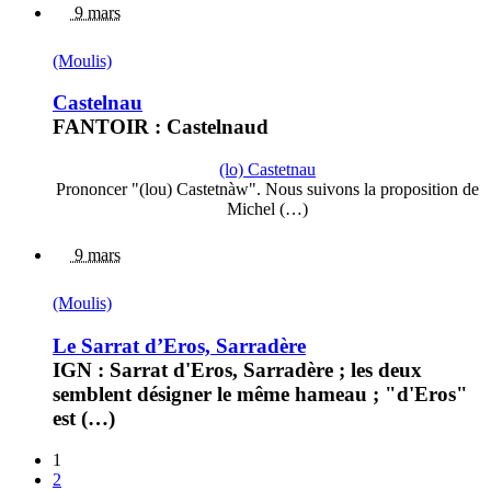
9 mars
(Moulis)
Castelnau
FANTOIR : Castelnaud
(lo) Castetnau
Prononcer "(lou) Castetnàw". Nous suivons la proposition de
Michel (…)
9 mars
(Moulis)
Le Sarrat d’Eros, Sarradère
IGN : Sarrat d'Eros, Sarradère ; les deux
semblent désigner le même hameau ; "d'Eros"
est (…)
1
2