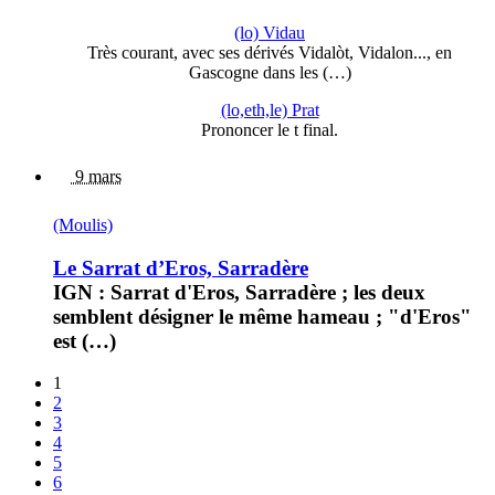
(lo) Vidau
Très courant, avec ses dérivés Vidalòt, Vidalon..., en
Gascogne dans les (…)
(lo,eth,le) Prat
Prononcer le t final.
9 mars
(Moulis)
Le Sarrat d’Eros, Sarradère
IGN : Sarrat d'Eros, Sarradère ; les deux
semblent désigner le même hameau ; "d'Eros"
est (…)
1
2
3
4
5
6