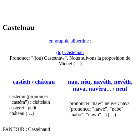
Castelnau
en graphie alibertine :
(lo) Castetnau
Prononcer "(lou) Castetnàw". Nous suivons la proposition de
Michel (…)
castèth
/ château
nau, nèu, navèth, nevèth,
nava, navèra...
/ neuf
casteran (prononcer
"castéra") : châtelain
prononcer "naw" neuve : nava
casteret : petit
(prononcer "nawe", "nabe",
château (…)
"nabo", "nawo"...) (…)
FANTOIR : Castelnaud