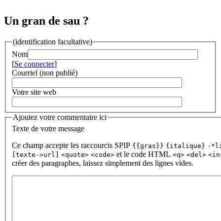
Un gran de sau ?
(identification facultative)
Nom
[
Se connecter
]
Courriel (non publié)
Votre site web
Ajoutez votre commentaire ici
Texte de votre message
Ce champ accepte les raccourcis SPIP
{{gras}}
{italique}
-*l
et le code HTML
[texte->url]
<quote>
<code>
<q>
<del>
<in
créer des paragraphes, laissez simplement des lignes vides.