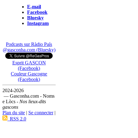
E-mail
Facebook
Bluesky
Instagram
Podcasts sur Ràdio País
@gasconha.com (Bluesky)
Esprit GASCON
(Facebook)
Couleur Gascogne
(Facebook)
2024-2026
— Gasconha.com - Noms
e Lòcs -
Nos lieux-dits
gascons
Plan du site
|
Se connecter
|
RSS 2.0