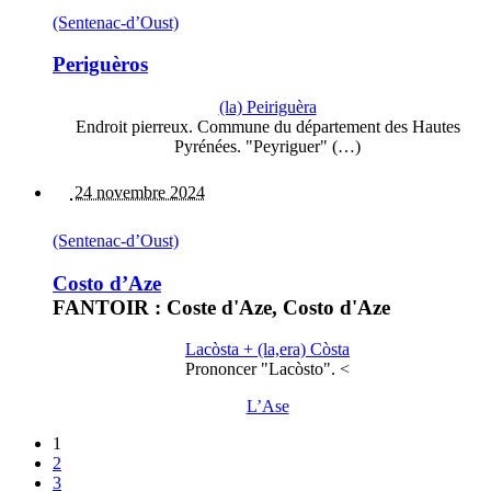
(Sentenac-d’Oust)
Periguèros
(la) Peiriguèra
Endroit pierreux. Commune du département des Hautes
Pyrénées. "Peyriguer" (…)
24 novembre 2024
(Sentenac-d’Oust)
Costo d’Aze
FANTOIR : Coste d'Aze, Costo d'Aze
Lacòsta + (la,era) Còsta
Prononcer "Lacòsto". <
L’Ase
1
2
3