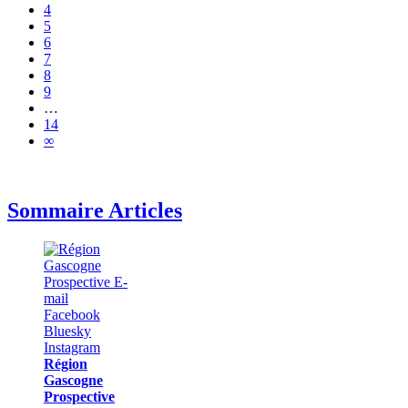
4
5
6
7
8
9
…
14
∞
Sommaire Articles
Région
Gascogne
Prospective