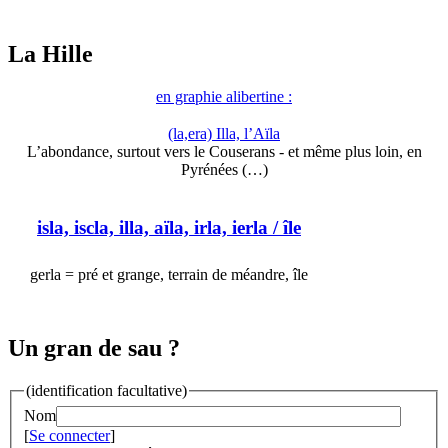
La Hille
en graphie alibertine :
(la,era) Illa, l’Aïla
L’abondance, surtout vers le Couserans - et même plus loin, en
Pyrénées (…)
isla, iscla, illa, aïla, irla, ierla
/ île
gerla = pré et grange, terrain de méandre, île
Un gran de sau ?
(identification facultative)
Nom
[
Se connecter
]