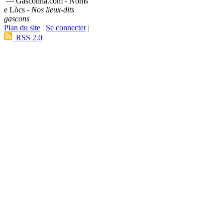
— Gasconha.com - Noms
e Lòcs -
Nos lieux-dits
gascons
Plan du site
|
Se connecter
|
RSS 2.0