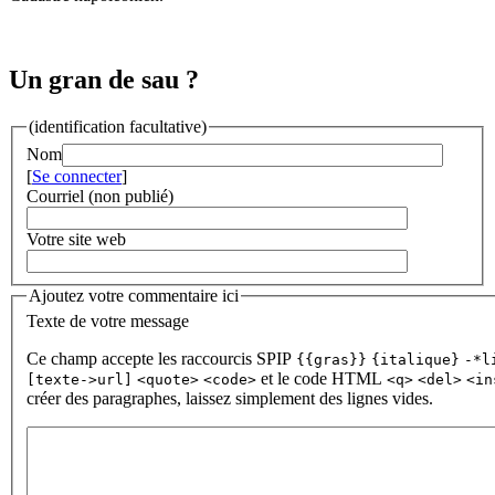
Un gran de sau ?
(identification facultative)
Nom
[
Se connecter
]
Courriel (non publié)
Votre site web
Ajoutez votre commentaire ici
Texte de votre message
Ce champ accepte les raccourcis SPIP
{{gras}}
{italique}
-*l
et le code HTML
[texte->url]
<quote>
<code>
<q>
<del>
<in
créer des paragraphes, laissez simplement des lignes vides.