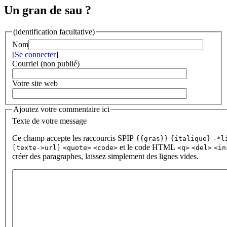
Un gran de sau ?
(identification facultative)
Nom
[
Se connecter
]
Courriel (non publié)
Votre site web
Ajoutez votre commentaire ici
Texte de votre message
Ce champ accepte les raccourcis SPIP
{{gras}}
{italique}
-*l
et le code HTML
[texte->url]
<quote>
<code>
<q>
<del>
<in
créer des paragraphes, laissez simplement des lignes vides.