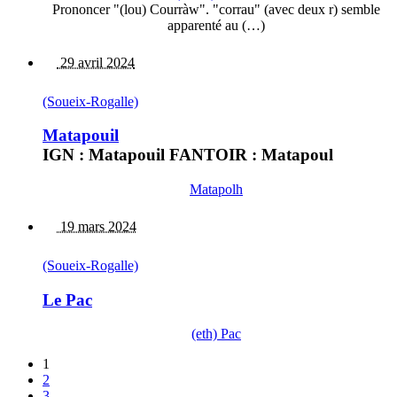
Prononcer "(lou) Courràw". "corrau" (avec deux r) semble
apparenté au (…)
29 avril 2024
(Soueix-Rogalle)
Matapouil
IGN : Matapouil FANTOIR : Matapoul
Matapolh
19 mars 2024
(Soueix-Rogalle)
Le Pac
(eth) Pac
1
2
3