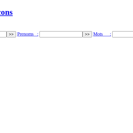
cons
Prenoms :
Mots :