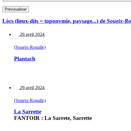
Lòcs (lieux-dits = toponymie, paysage...) de
Soueix-Ro
29 avril 2024
(Soueix-Rogalle)
Plantach
29 avril 2024
(Soueix-Rogalle)
La Sarrette
FANTOIR : La Sarrete, Sarrette