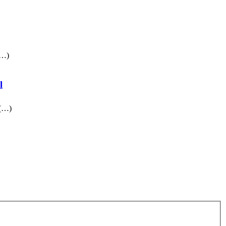
(…)
l
 (…)