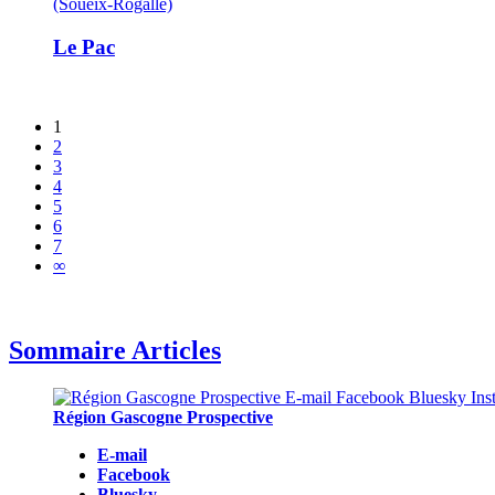
(Soueix-Rogalle)
Le Pac
1
2
3
4
5
6
7
∞
Sommaire Articles
Région Gascogne Prospective
E-mail
Facebook
Bluesky