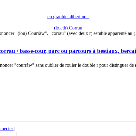
en graphie alibertine :
(lo,eth) Corrau
ononcer "(lou) Courràw". "corrau" (avec deux r) semble apparenté au 
corrau
/ basse-cour, parc ou parcours à bestiaux, bercai
noncer "courràw" sans oublier de rouler le double r pour distinguer de
nnecter
]