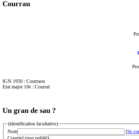
Courrau
Pr
Pro
IGN 1950 : Courraou
Etat major 19e : Courral
Un gran de sau ?
(identification facultative)
Nom
[
Se co
Courriel (non publié)