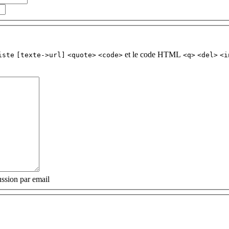
et le code HTML
iste
[texte->url]
<quote>
<code>
<q>
<del>
<i
ssion par email