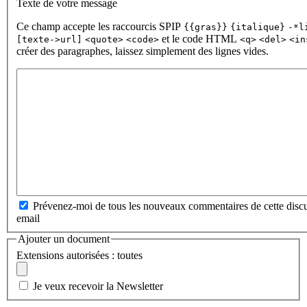
Texte de votre message
Ce champ accepte les raccourcis SPIP
{{gras}}
{italique}
-*l
et le code HTML
[texte->url]
<quote>
<code>
<q>
<del>
<in
créer des paragraphes, laissez simplement des lignes vides.
Prévenez-moi de tous les nouveaux commentaires de cette discu
email
Ajouter un document
Extensions autorisées : toutes
Je veux recevoir la Newsletter