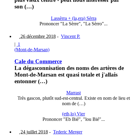
son (…)
Lassèrra + (la,era) Sèrra
Prononcer "La Sèrre", "La Sèrro"...
26 décembre 2018
-
Vincent P.
|
1
(Mont-de-Marsan)
Cale du Commerce
La dégasconnisation des noms des artères de
Mont-de-Marsan est quasi totale et j'allais
entonner (…)
Marrast
Très gascon, plutôt sud-est-central. Existe en nom de lieu et
nom de (…)
(eth,lo) Vier
Prononcer "Eb Bié", "lou Bié"...
24 juillet 2018
-
Tederic Merger