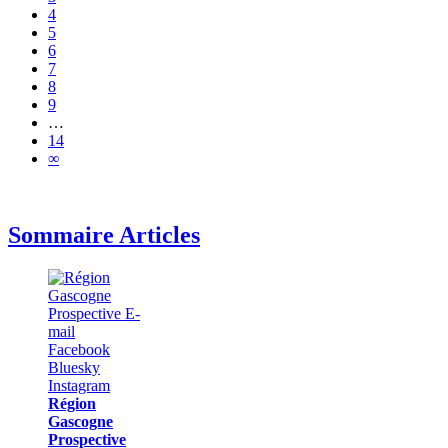
4
5
6
7
8
9
…
14
∞
Sommaire Articles
Région
Gascogne
Prospective