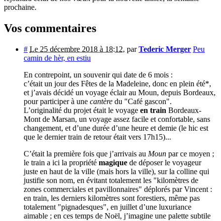
prochaine.
Vos commentaires
#
Le 25 décembre 2018 à 18:12
,
par
Tederic Merger
Peu
camin de hèr, en estiu
En contrepoint, un souvenir qui date de 6 mois :
c’était un jour des Fêtes de la Madeleine, donc en plein été*,
et j’avais décidé un voyage éclair au Moun, depuis Bordeaux,
pour participer à une
cantère
du "Café gascon".
L’originalité du projet était le voyage
en train
Bordeaux-
Mont de Marsan, un voyage assez facile et confortable, sans
changement, et d’une durée d’une heure et demie (le hic est
que le dernier train de retour était vers 17h15)...
C’était la première fois que j’arrivais au
Moun
par ce moyen ;
le train a ici la propriété
magique
de déposer le voyageur
juste en haut de la ville (mais hors la ville), sur la colline qui
justifie son nom, en évitant totalement les "kilomètres de
zones commerciales et pavillonnaires" déplorés par Vincent :
en train, les derniers kilomètres sont forestiers, même pas
totalement "pignadesques", en juillet d’une luxuriance
aimable ; en ces temps de Noël, j’imagine une palette subtile