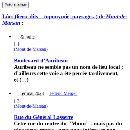
Lòcs (lieux-dits = toponymie, paysage...) de
Mont-de-
Marsan
:
25 juillet
|
1
(Mont-de-Marsan)
Boulevard d’Auribeau
Auribeau ne semble pas un nom de lieu local ;
d'ailleurs cette voie a été percée tardivement,
et (…)
1er mai 2023
-
Tederic Merger
|
3
(Mont-de-Marsan)
Rue du Général Lasserre
Cette rue du centre du "Moun" - mais pas du
plus vieux centre - peut nous intéresser par