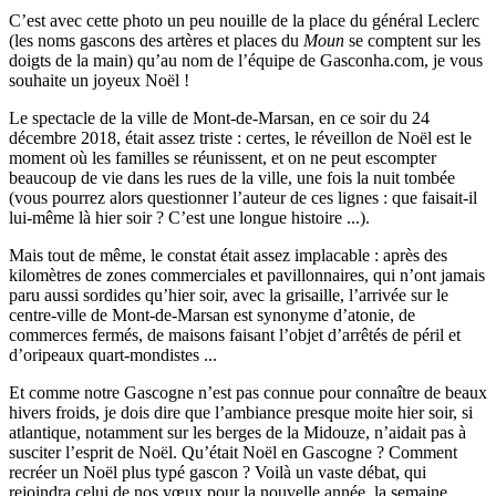
C’est avec cette photo un peu nouille de la place du général Leclerc
(les noms gascons des artères et places du
Moun
se comptent sur les
doigts de la main) qu’au nom de l’équipe de Gasconha.com, je vous
souhaite un joyeux Noël !
Le spectacle de la ville de Mont-de-Marsan, en ce soir du 24
décembre 2018, était assez triste : certes, le réveillon de Noël est le
moment où les familles se réunissent, et on ne peut escompter
beaucoup de vie dans les rues de la ville, une fois la nuit tombée
(vous pourrez alors questionner l’auteur de ces lignes : que faisait-il
lui-même là hier soir ? C’est une longue histoire ...).
Mais tout de même, le constat était assez implacable : après des
kilomètres de zones commerciales et pavillonnaires, qui n’ont jamais
paru aussi sordides qu’hier soir, avec la grisaille, l’arrivée sur le
centre-ville de Mont-de-Marsan est synonyme d’atonie, de
commerces fermés, de maisons faisant l’objet d’arrêtés de péril et
d’oripeaux quart-mondistes ...
Et comme notre Gascogne n’est pas connue pour connaître de beaux
hivers froids, je dois dire que l’ambiance presque moite hier soir, si
atlantique, notamment sur les berges de la Midouze, n’aidait pas à
susciter l’esprit de Noël. Qu’était Noël en Gascogne ? Comment
recréer un Noël plus typé gascon ? Voilà un vaste débat, qui
rejoindra celui de nos vœux pour la nouvelle année, la semaine