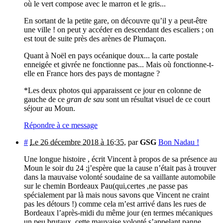
où le vert compose avec le marron et le gris...
En sortant de la petite gare, on découvre qu’il y a peut-être
une ville ! on peut y accéder en descendant des escaliers ; on
est tout de suite près des arènes de Plumaçon.
Quant à Noël en pays océanique doux... la carte postale
enneigée et givrée ne fonctionne pas... Mais où fonctionne-t-
elle en France hors des pays de montagne ?
*Les deux photos qui apparaissent ce jour en colonne de
gauche de ce
gran de sau
sont un résultat visuel de ce court
séjour au Moun.
Répondre à ce message
#
Le 26 décembre 2018 à 16:35
,
par
GSG
Bon Nadau !
Une longue histoire , écrit Vincent à propos de sa présence au
Moun le soir du 24 ;j’espère que la cause n’était pas à trouver
dans la mauvaise volonté soudaine de sa vaillante automobile
sur le chemin Bordeaux Pau(qui,certes ,ne passe pas
spécialement par là mais nous savons que Vincent ne craint
pas les détours !) comme cela m’est arrivé dans les rues de
Bordeaux l’après-midi du même jour (en termes mécaniques
un peu brutaux ,cette mauvaise volonté s’appelant panne