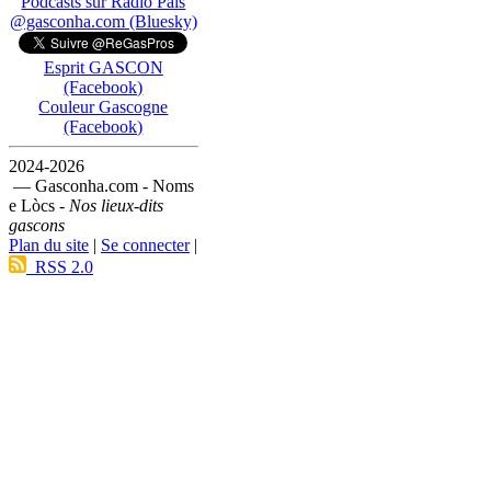
Podcasts sur Ràdio País
@gasconha.com (Bluesky)
Esprit GASCON
(Facebook)
Couleur Gascogne
(Facebook)
2024-2026
— Gasconha.com - Noms
e Lòcs -
Nos lieux-dits
gascons
Plan du site
|
Se connecter
|
RSS 2.0