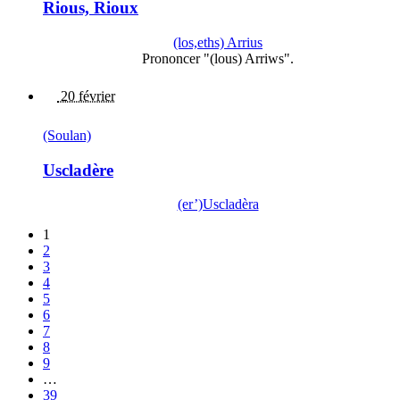
Rious, Rioux
(los,eths) Arrius
Prononcer "(lous) Arriws".
20 février
(Soulan)
Uscladère
(er’)Uscladèra
1
2
3
4
5
6
7
8
9
…
39