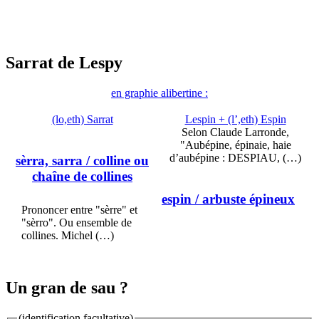
Sarrat de Lespy
en graphie alibertine :
(lo,eth) Sarrat
Lespin + (l’,eth) Espin
Selon Claude Larronde,
"Aubépine, épinaie, haie
d’aubépine : DESPIAU, (…)
sèrra, sarra
/ colline ou
chaîne de collines
espin
/ arbuste épineux
Prononcer entre "sèrre" et
"sèrro". Ou ensemble de
collines. Michel (…)
Un gran de sau ?
(identification facultative)