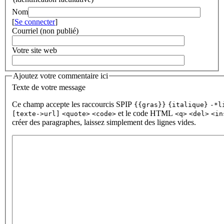
Nom
[
Se connecter
]
Courriel (non publié)
Votre site web
Ajoutez votre commentaire ici
Texte de votre message
Ce champ accepte les raccourcis SPIP
{{gras}}
{italique}
-*l
et le code HTML
[texte->url]
<quote>
<code>
<q>
<del>
<in
créer des paragraphes, laissez simplement des lignes vides.