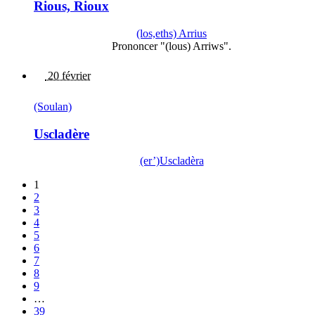
Rious, Rioux
(los,eths) Arrius
Prononcer "(lous) Arriws".
20 février
(Soulan)
Uscladère
(er’)Uscladèra
1
2
3
4
5
6
7
8
9
…
39