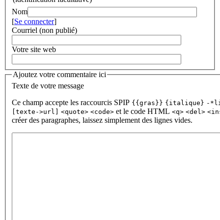
Nom
[
Se connecter
]
Courriel (non publié)
Votre site web
Ajoutez votre commentaire ici
Texte de votre message
Ce champ accepte les raccourcis SPIP
{{gras}}
{italique}
-*l
et le code HTML
[texte->url]
<quote>
<code>
<q>
<del>
<in
créer des paragraphes, laissez simplement des lignes vides.