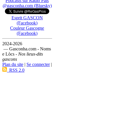
Podcasts sur Ràdio País
@gasconha.com (Bluesky)
Esprit GASCON
(Facebook)
Couleur Gascogne
(Facebook)
2024-2026
— Gasconha.com - Noms
e Lòcs -
Nos lieux-dits
gascons
Plan du site
|
Se connecter
|
RSS 2.0