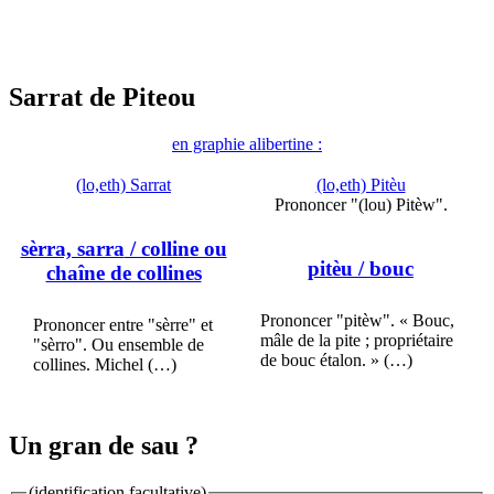
Sarrat de Piteou
en graphie alibertine :
(lo,eth) Sarrat
(lo,eth) Pitèu
Prononcer "(lou) Pitèw".
sèrra, sarra
/ colline ou
pitèu
/ bouc
chaîne de collines
Prononcer "pitèw". « Bouc,
Prononcer entre "sèrre" et
mâle de la pite ; propriétaire
"sèrro". Ou ensemble de
de bouc étalon. » (…)
collines. Michel (…)
Un gran de sau ?
(identification facultative)