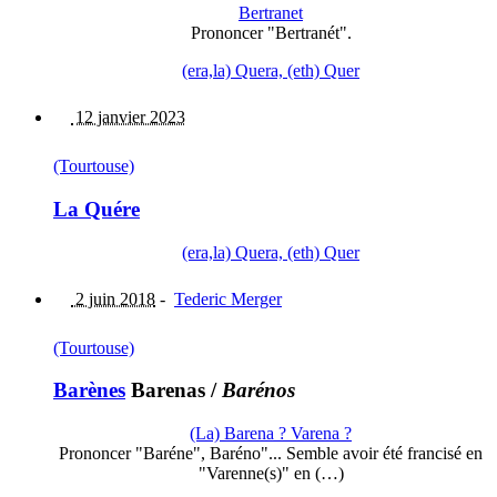
Bertranet
Prononcer "Bertranét".
(era,la) Quera, (eth) Quer
12 janvier 2023
(Tourtouse)
La Quére
(era,la) Quera, (eth) Quer
2 juin 2018
-
Tederic Merger
(Tourtouse)
Barènes
Barenas
/
Barénos
(La) Barena ? Varena ?
Prononcer "Baréne", Baréno"... Semble avoir été francisé en
"Varenne(s)" en (…)