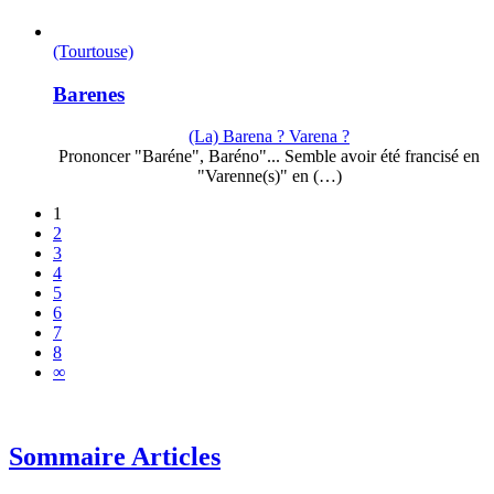
(Tourtouse)
Barenes
(La) Barena ? Varena ?
Prononcer "Baréne", Baréno"... Semble avoir été francisé en
"Varenne(s)" en (…)
1
2
3
4
5
6
7
8
∞
Sommaire Articles