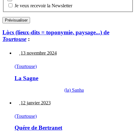
Je veux recevoir la Newsletter
Lòcs (lieux-dits = toponymie, paysage...) de
Tourtouse
:
13 novembre 2024
(Tourtouse)
La Sagne
(la) Sanha
12 janvier 2023
(Tourtouse)
Quére de Bertranet