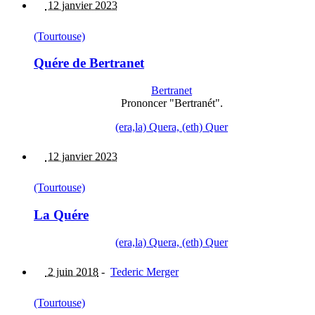
12 janvier 2023
(Tourtouse)
Quére de Bertranet
Bertranet
Prononcer "Bertranét".
(era,la) Quera, (eth) Quer
12 janvier 2023
(Tourtouse)
La Quére
(era,la) Quera, (eth) Quer
2 juin 2018
-
Tederic Merger
(Tourtouse)