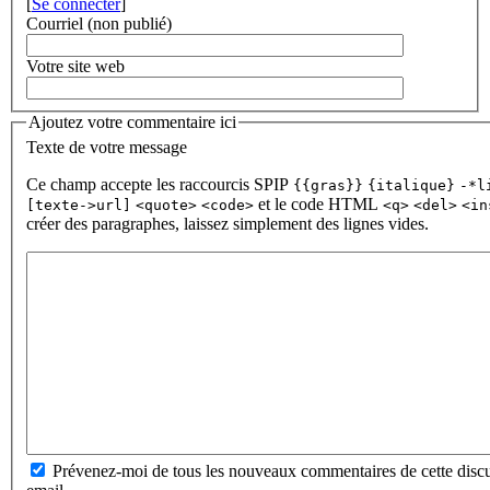
[
Se connecter
]
Courriel (non publié)
Votre site web
Ajoutez votre commentaire ici
Texte de votre message
Ce champ accepte les raccourcis SPIP
{{gras}}
{italique}
-*l
et le code HTML
[texte->url]
<quote>
<code>
<q>
<del>
<in
créer des paragraphes, laissez simplement des lignes vides.
Prévenez-moi de tous les nouveaux commentaires de cette discu