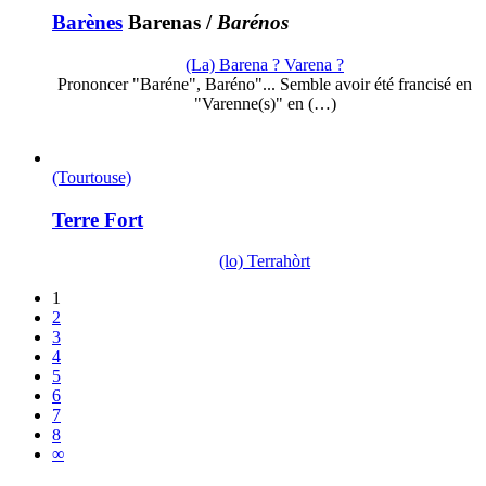
Barènes
Barenas
/
Barénos
(La) Barena ? Varena ?
Prononcer "Baréne", Baréno"... Semble avoir été francisé en
"Varenne(s)" en (…)
(Tourtouse)
Terre Fort
(lo) Terrahòrt
1
2
3
4
5
6
7
8
∞