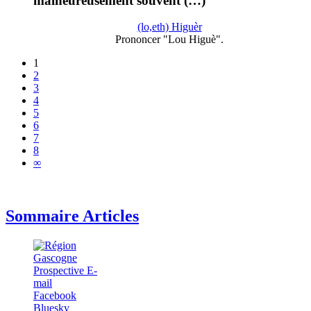
malheureusement souvent (…)
(lo,eth) Higuèr
Prononcer "Lou Higuè".
1
2
3
4
5
6
7
8
∞
Sommaire Articles