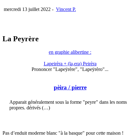
mercredi 13 juillet 2022
-
Vincent P.
La Peyrère
en graphie alibertine :
Lapeirèra + (la,era) Peirèra
Prononcer "Lapeÿrère", "Lapeÿrèro"...
pèira
/ pierre
Apparait généralement sous la forme "peyre" dans les noms
propres. dérivés (…)
Pas d’enduit moderne blanc "à la basque" pour cette maison !