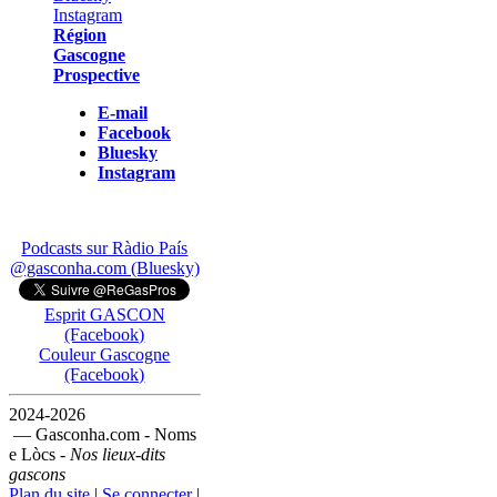
Région
Gascogne
Prospective
E-mail
Facebook
Bluesky
Instagram
Podcasts sur Ràdio País
@gasconha.com (Bluesky)
Esprit GASCON
(Facebook)
Couleur Gascogne
(Facebook)
2024-2026
— Gasconha.com - Noms
e Lòcs -
Nos lieux-dits
gascons
Plan du site
|
Se connecter
|