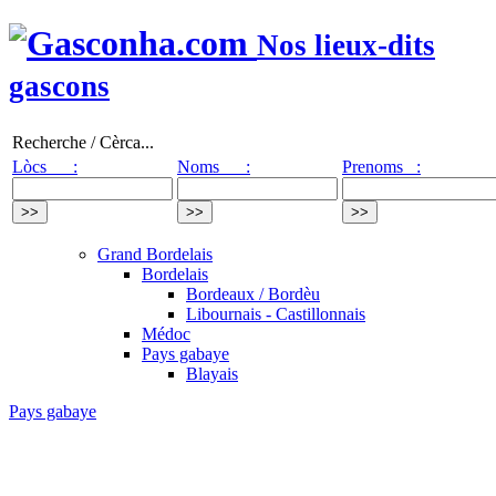
Nos lieux-dits
gascons
Recherche / Cèrca...
Lòcs :
Noms :
Prenoms :
Grand Bordelais
Bordelais
Bordeaux / Bordèu
Libournais - Castillonnais
Médoc
Pays gabaye
Blayais
Pays gabaye