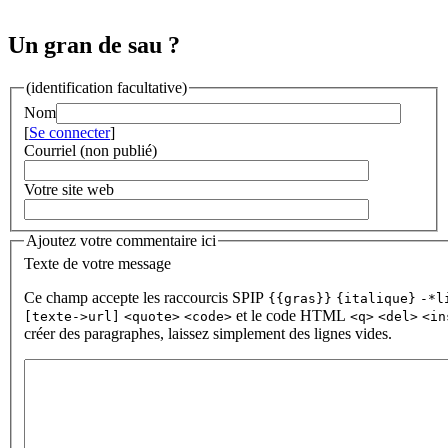
Un gran de sau ?
(identification facultative)
Nom
[
Se connecter
]
Courriel (non publié)
Votre site web
Ajoutez votre commentaire ici
Texte de votre message
Ce champ accepte les raccourcis SPIP
{{gras}}
{italique}
-*l
et le code HTML
[texte->url]
<quote>
<code>
<q>
<del>
<in
créer des paragraphes, laissez simplement des lignes vides.