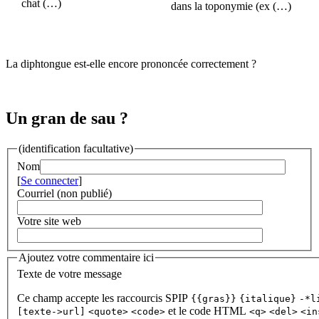
chat (…)
dans la toponymie (ex (…)
La diphtongue est-elle encore prononcée correctement ?
Un gran de sau ?
(identification facultative)
Nom
[
Se connecter
]
Courriel (non publié)
Votre site web
Ajoutez votre commentaire ici
Texte de votre message
Ce champ accepte les raccourcis SPIP
{{gras}}
{italique}
-*l
et le code HTML
[texte->url]
<quote>
<code>
<q>
<del>
<in