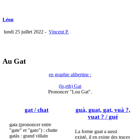
Léon
lundi 25 juillet 2022
-
Vincent P.
Au Gat
en graphie alibertine :
(lo,eth) Gat
Prononcer "Lou Gat".
gat
/ chat
guà, guat, gat, vuà ?,
vuat ?
/ gué
gata (prononcer entre
"gate" et "gato") : chatte
La forme guat a aussi
gatàs : grand villain
existé, il en existe des traces