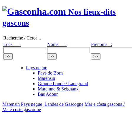
Nos lieux-dits
gascons
Recherche / Cèrca...
Lòcs :
Noms :
Prenoms :
Pays negue
Pays de Born
Marensin
Grande Lande / Lanegrand
Maremne & Seignanx
Bas Adour
Marensin
Pays negue
Landes de Gascogne
Mar e còsta gascona /
Ma é coste gascoune