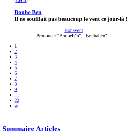
(Léon)
Bouhe Ben
Il ne soufflait pas beaucoup le vent ce jour-là !
Bohavent
Prononcer "Bouhebén", "Bouhabén"...
1
2
3
4
5
6
7
8
9
…
22
∞
Sommaire Articles