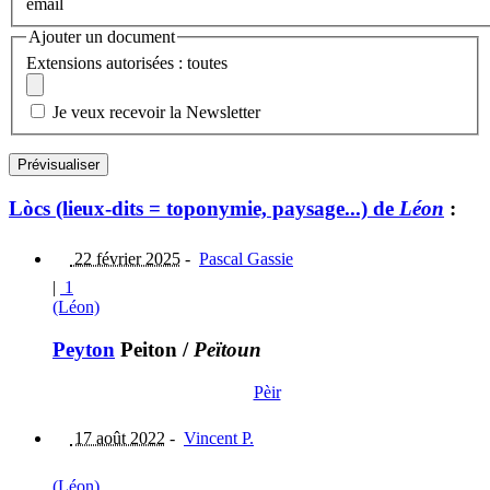
email
Ajouter un document
Extensions autorisées : toutes
Je veux recevoir la Newsletter
Lòcs (lieux-dits = toponymie, paysage...) de
Léon
:
22 février 2025
-
Pascal Gassie
|
1
(Léon)
Peyton
Peiton
/
Peïtoun
Pèir
17 août 2022
-
Vincent P.
(Léon)