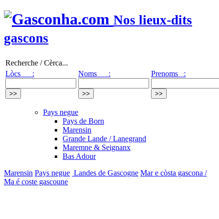
Nos lieux-dits
gascons
Recherche / Cèrca...
Lòcs :
Noms :
Prenoms :
Pays negue
Pays de Born
Marensin
Grande Lande / Lanegrand
Maremne & Seignanx
Bas Adour
Marensin
Pays negue
Landes de Gascogne
Mar e còsta gascona /
Ma é coste gascoune