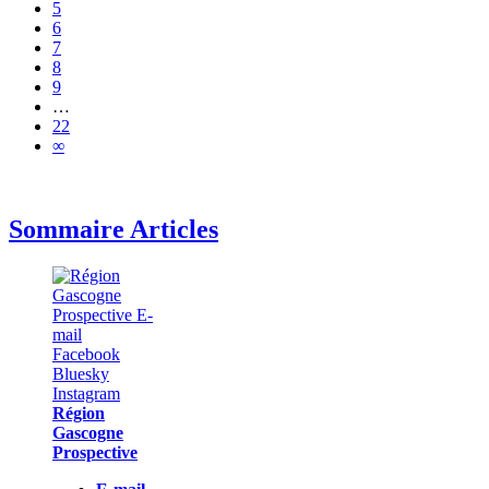
5
6
7
8
9
…
22
∞
Sommaire Articles
Région
Gascogne
Prospective