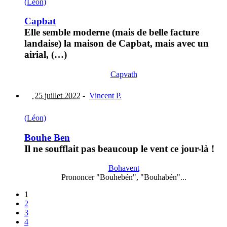
(Léon)
Capbat
Elle semble moderne (mais de belle facture
landaise) la maison de Capbat, mais avec un
airial, (…)
Capvath
25 juillet 2022
-
Vincent P.
(Léon)
Bouhe Ben
Il ne soufflait pas beaucoup le vent ce jour-là !
Bohavent
Prononcer "Bouhebén", "Bouhabén"...
1
2
3
4