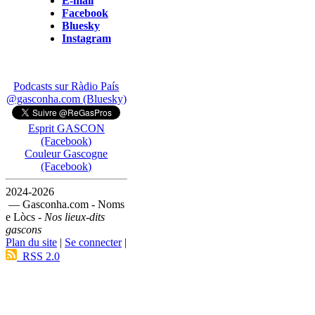
E-mail
Facebook
Bluesky
Instagram
Podcasts sur Ràdio País
@gasconha.com (Bluesky)
Esprit GASCON
(Facebook)
Couleur Gascogne
(Facebook)
2024-2026
— Gasconha.com - Noms
e Lòcs -
Nos lieux-dits
gascons
Plan du site
|
Se connecter
|
RSS 2.0