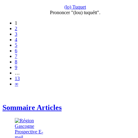
(lo) Tuquet
Prononcer "(lou) tuquétt".
1
2
3
4
5
6
7
8
9
…
13
∞
Sommaire Articles