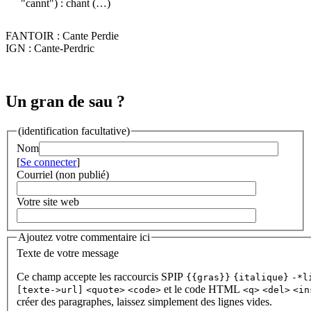
"cannt") : chant (…)
FANTOIR : Cante Perdie
IGN : Cante-Perdric
Un gran de sau ?
(identification facultative)
Nom
[
Se connecter
]
Courriel (non publié)
Votre site web
Ajoutez votre commentaire ici
Texte de votre message
Ce champ accepte les raccourcis SPIP
{{gras}}
{italique}
-*l
et le code HTML
[texte->url]
<quote>
<code>
<q>
<del>
<in
créer des paragraphes, laissez simplement des lignes vides.