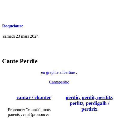
Roquelaure
samedi 23 mars 2024
Cante Perdie
en graphie alibertine :
Cantaperdic
cantar
/ chanter
perdic, perdit, perditz,
perlitz, perdigalh
/
perdrix
Prononcer "canntà". mots
parents : cant (prononcer