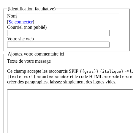
(identification facultative)
Nom
[
Se connecter
]
Courriel (non publié)
Votre site web
Ajoutez votre commentaire ici
Texte de votre message
Ce champ accepte les raccourcis SPIP
{{gras}}
{italique}
-*l
et le code HTML
[texte->url]
<quote>
<code>
<q>
<del>
<in
créer des paragraphes, laissez simplement des lignes vides.