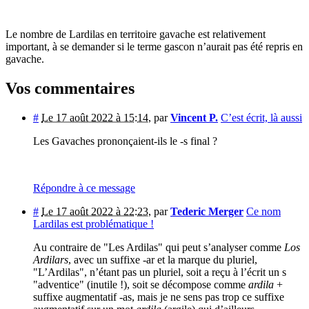
Le nombre de Lardilas en territoire gavache est relativement
important, à se demander si le terme gascon n’aurait pas été repris en
gavache.
Vos commentaires
#
Le 17 août 2022 à 15:14
,
par
Vincent P.
C’est écrit, là aussi
Les Gavaches prononçaient-ils le -s final ?
Répondre à ce message
#
Le 17 août 2022 à 22:23
,
par
Tederic Merger
Ce nom
Lardilas est problématique !
Au contraire de "Les Ardilas" qui peut s’analyser comme
Los
Ardilars
, avec un suffixe -ar et la marque du pluriel,
"L’Ardilas", n’étant pas un pluriel, soit a reçu à l’écrit un s
"adventice" (inutile !), soit se décompose comme
ardila
+
suffixe augmentatif -as, mais je ne sens pas trop ce suffixe