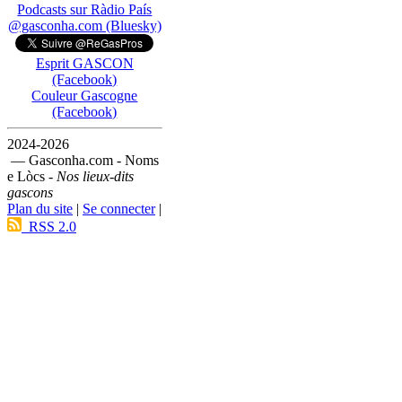
Podcasts sur Ràdio País
@gasconha.com (Bluesky)
Esprit GASCON
(Facebook)
Couleur Gascogne
(Facebook)
2024-2026
— Gasconha.com - Noms
e Lòcs -
Nos lieux-dits
gascons
Plan du site
|
Se connecter
|
RSS 2.0