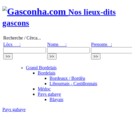
Nos lieux-dits
gascons
Recherche / Cèrca...
Lòcs :
Noms :
Prenoms :
Grand Bordelais
Bordelais
Bordeaux / Bordèu
Libournais - Castillonnais
Médoc
Pays gabaye
Blayais
Pays gabaye