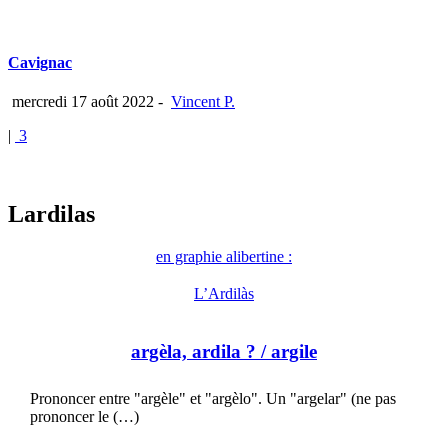
Cavignac
mercredi 17 août 2022
-
Vincent P.
|
3
Lardilas
en graphie alibertine :
L’Ardilàs
argèla, ardila ?
/ argile
Prononcer entre "argèle" et "argèlo". Un "argelar" (ne pas
prononcer le (…)