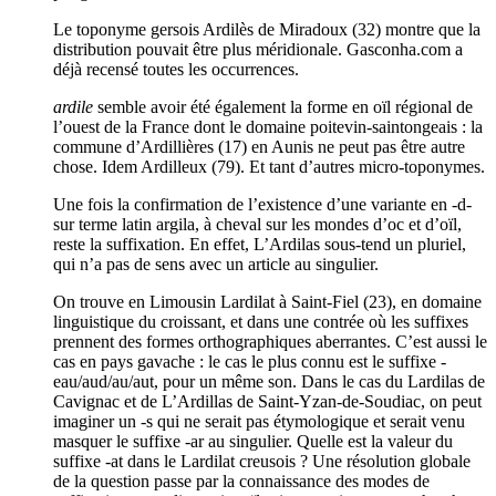
Le toponyme gersois Ardilès de Miradoux (32) montre que la
distribution pouvait être plus méridionale. Gasconha.com a
déjà recensé toutes les occurrences.
ardile
semble avoir été également la forme en oïl régional de
l’ouest de la France dont le domaine poitevin-saintongeais : la
commune d’Ardillières (17) en Aunis ne peut pas être autre
chose. Idem Ardilleux (79). Et tant d’autres micro-toponymes.
Une fois la confirmation de l’existence d’une variante en -d-
sur terme latin argila, à cheval sur les mondes d’oc et d’oïl,
reste la suffixation. En effet, L’Ardilas sous-tend un pluriel,
qui n’a pas de sens avec un article au singulier.
On trouve en Limousin Lardilat à Saint-Fiel (23), en domaine
linguistique du croissant, et dans une contrée où les suffixes
prennent des formes orthographiques aberrantes. C’est aussi le
cas en pays gavache : le cas le plus connu est le suffixe -
eau/aud/au/aut, pour un même son. Dans le cas du Lardilas de
Cavignac et de L’Ardillas de Saint-Yzan-de-Soudiac, on peut
imaginer un -s qui ne serait pas étymologique et serait venu
masquer le suffixe -ar au singulier. Quelle est la valeur du
suffixe -at dans le Lardilat creusois ? Une résolution globale
de la question passe par la connaissance des modes de