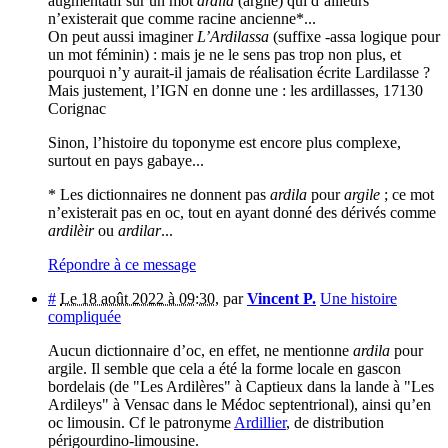
augmentatif sur un mot
ardila
(argile) qui d’ailleurs
n’existerait que comme racine ancienne*...
On peut aussi imaginer
L’Ardilassa
(suffixe -assa logique pour
un mot féminin) : mais je ne le sens pas trop non plus, et
pourquoi n’y aurait-il jamais de réalisation écrite Lardilasse ?
Mais justement, l’IGN en donne une : les ardillasses, 17130
Corignac
Sinon, l’histoire du toponyme est encore plus complexe,
surtout en pays gabaye...
* Les dictionnaires ne donnent pas
ardila
pour
argile
; ce mot
n’existerait pas en oc, tout en ayant donné des dérivés comme
ardilèir
ou
ardilar
...
Répondre à ce message
#
Le 18 août 2022 à 09:30
,
par
Vincent P.
Une histoire
compliquée
Aucun dictionnaire d’oc, en effet, ne mentionne
ardila
pour
argile. Il semble que cela a été la forme locale en gascon
bordelais (de "Les Ardilères" à Captieux dans la lande à "Les
Ardileys" à Vensac dans le Médoc septentrional), ainsi qu’en
oc limousin. Cf le patronyme
Ardillier
, de distribution
périgourdino-limousine.