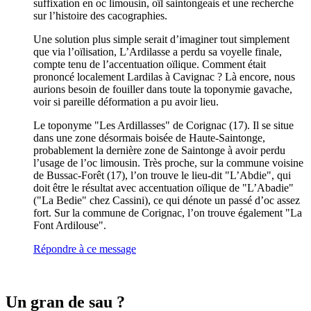
suffixation en oc limousin, oïl saintongeais et une recherche
sur l’histoire des cacographies.
Une solution plus simple serait d’imaginer tout simplement
que via l’oïlisation, L’Ardilasse a perdu sa voyelle finale,
compte tenu de l’accentuation oïlique. Comment était
prononcé localement Lardilas à Cavignac ? Là encore, nous
aurions besoin de fouiller dans toute la toponymie gavache,
voir si pareille déformation a pu avoir lieu.
Le toponyme "Les Ardillasses" de Corignac (17). Il se situe
dans une zone désormais boisée de Haute-Saintonge,
probablement la dernière zone de Saintonge à avoir perdu
l’usage de l’oc limousin. Très proche, sur la commune voisine
de Bussac-Forêt (17), l’on trouve le lieu-dit "L’Abdie", qui
doit être le résultat avec accentuation oïlique de "L’Abadie"
("La Bedie" chez Cassini), ce qui dénote un passé d’oc assez
fort. Sur la commune de Corignac, l’on trouve également "La
Font Ardilouse".
Répondre à ce message
Un gran de sau ?