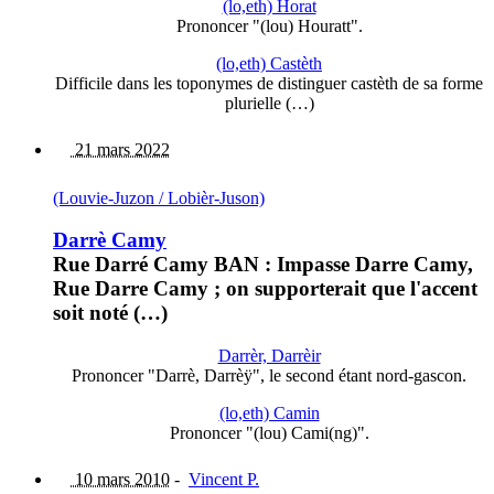
(lo,eth) Horat
Prononcer "(lou) Houratt".
(lo,eth) Castèth
Difficile dans les toponymes de distinguer castèth de sa forme
plurielle (…)
21 mars 2022
(Louvie-Juzon / Lobièr-Juson)
Darrè Camy
Rue Darré Camy BAN : Impasse Darre Camy,
Rue Darre Camy ; on supporterait que l'accent
soit noté (…)
Darrèr, Darrèir
Prononcer "Darrè, Darrèÿ", le second étant nord-gascon.
(lo,eth) Camin
Prononcer "(lou) Cami(ng)".
10 mars 2010
-
Vincent P.