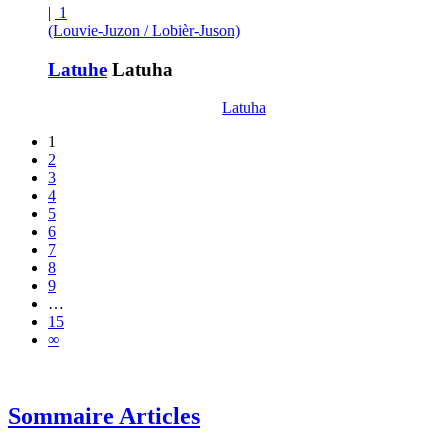
|
1
(Louvie-Juzon / Lobièr-Juson)
Latuhe
Latuha
Latuha
1
2
3
4
5
6
7
8
9
…
15
∞
Sommaire Articles