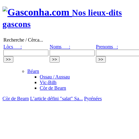
Nos lieux-dits
gascons
Recherche / Cèrca...
Lòcs :
Noms :
Prenoms :
Béarn
Ossau / Aussau
Vic-Bilh
Còr de Bearn
Còr de Bearn
L’article défini "salat" Sa...
Pyrénées