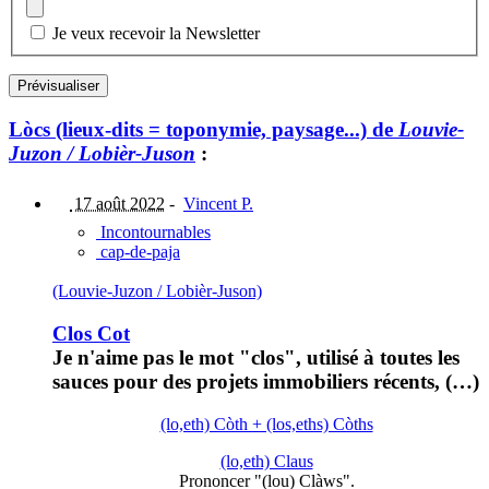
Je veux recevoir la Newsletter
Lòcs (lieux-dits = toponymie, paysage...) de
Louvie-
Juzon / Lobièr-Juson
:
17 août 2022
-
Vincent P.
Incontournables
cap-de-paja
(Louvie-Juzon / Lobièr-Juson)
Clos Cot
Je n'aime pas le mot "clos", utilisé à toutes les
sauces pour des projets immobiliers récents, (…)
(lo,eth) Còth + (los,eths) Còths
(lo,eth) Claus
Prononcer "(lou) Clàws".