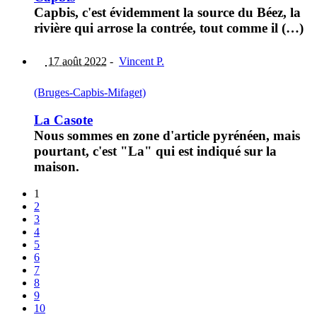
Capbis, c'est évidemment la source du Béez, la
rivière qui arrose la contrée, tout comme il (…)
17 août 2022
-
Vincent P.
(Bruges-Capbis-Mifaget)
La Casote
Nous sommes en zone d'article pyrénéen, mais
pourtant, c'est "La" qui est indiqué sur la
maison.
1
2
3
4
5
6
7
8
9
10