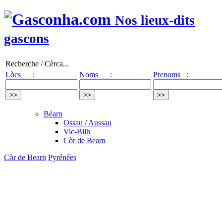
Nos lieux-dits
gascons
Recherche / Cèrca...
Lòcs :
Noms :
Prenoms :
Béarn
Ossau / Aussau
Vic-Bilh
Còr de Bearn
Còr de Bearn
Pyrénées