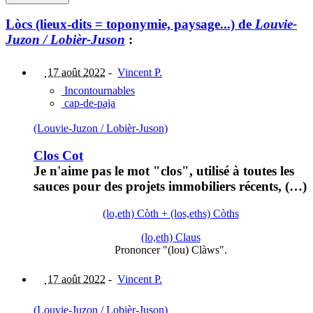
Lòcs (lieux-dits = toponymie, paysage...) de
Louvie-
Juzon / Lobièr-Juson
:
17 août 2022
-
Vincent P.
Incontournables
cap-de-paja
(Louvie-Juzon / Lobièr-Juson)
Clos Cot
Je n'aime pas le mot "clos", utilisé à toutes les
sauces pour des projets immobiliers récents, (…)
(lo,eth) Còth + (los,eths) Còths
(lo,eth) Claus
Prononcer "(lou) Clàws".
17 août 2022
-
Vincent P.
(Louvie-Juzon / Lobièr-Juson)