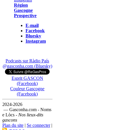
Région
Gascogne
Prospective
E-mail
Facebook
Bluesky
Instagram
Podcasts sur Ràdio País
@gasconha.com (Bluesky)
Esprit GASCON
(Facebook)
Couleur Gascogne
(Facebook)
2024-2026
— Gasconha.com - Noms
e Lòcs -
Nos lieux-dits
gascons
Plan du site
|
Se connecter
|