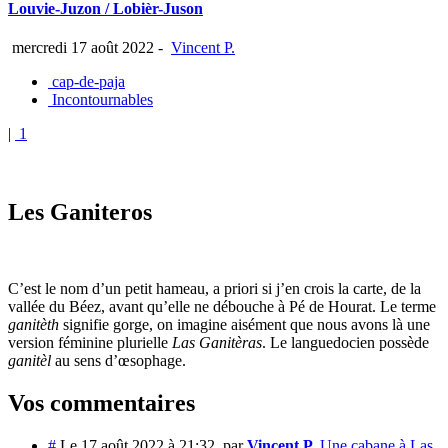
Louvie-Juzon / Lobièr-Juson
mercredi 17 août 2022
-
Vincent P.
cap-de-paja
Incontournables
|
1
Les Ganiteros
C’est le nom d’un petit hameau, a priori si j’en crois la carte, de la
vallée du Béez, avant qu’elle ne débouche à Pé de Hourat. Le terme
ganitèth
signifie gorge, on imagine aisément que nous avons là une
version féminine plurielle
Las Ganitèras
. Le languedocien possède
ganitèl
au sens d’œsophage.
Vos commentaires
#
Le 17 août 2022 à 21:32
,
par
Vincent P.
Une cabane à Las