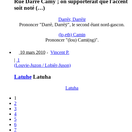
Rue Darre Camy ; on supporterait que l'accent
soit noté (…)
Darrèr, Darrèir
Prononcer "Darrè, Darrèÿ", le second étant nord-gascon.
(lo,eth) Camin
Prononcer "(lou) Cami(ng)".
10 mars 2010
-
Vincent P.
|
1
(Louvie-Juzon / Lobièr-Juson)
Latuhe
Latuha
Latuha
1
2
3
4
5
6
7