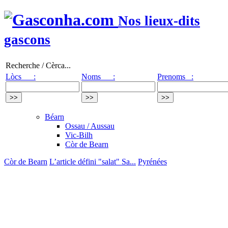
Nos lieux-dits
gascons
Recherche / Cèrca...
Lòcs :
Noms :
Prenoms :
Béarn
Ossau / Aussau
Vic-Bilh
Còr de Bearn
Còr de Bearn
L’article défini "salat" Sa...
Pyrénées