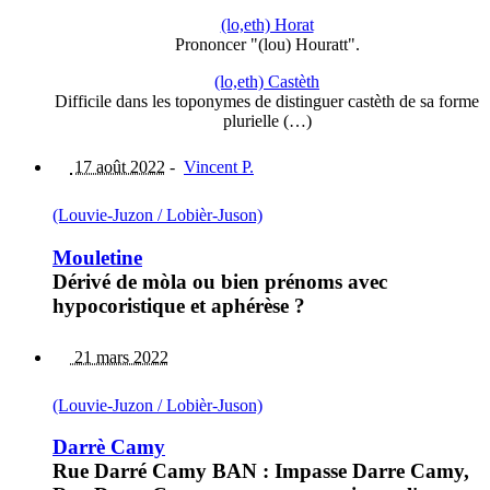
(lo,eth) Horat
Prononcer "(lou) Houratt".
(lo,eth) Castèth
Difficile dans les toponymes de distinguer castèth de sa forme
plurielle (…)
17 août 2022
-
Vincent P.
(Louvie-Juzon / Lobièr-Juson)
Mouletine
Dérivé de mòla ou bien prénoms avec
hypocoristique et aphérèse ?
21 mars 2022
(Louvie-Juzon / Lobièr-Juson)
Darrè Camy
Rue Darré Camy BAN : Impasse Darre Camy,