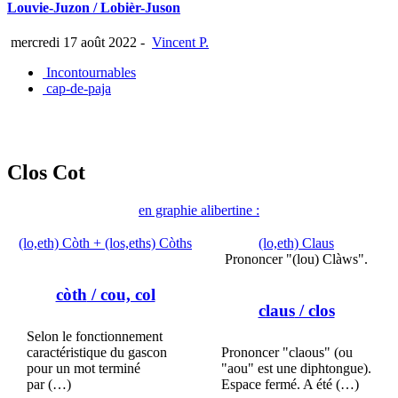
Louvie-Juzon / Lobièr-Juson
mercredi 17 août 2022
-
Vincent P.
Incontournables
cap-de-paja
Clos Cot
en graphie alibertine :
(lo,eth) Còth + (los,eths) Còths
(lo,eth) Claus
Prononcer "(lou) Clàws".
còth
/ cou, col
claus
/ clos
Selon le fonctionnement
caractéristique du gascon
Prononcer "claous" (ou
pour un mot terminé
"aou" est une diphtongue).
par (…)
Espace fermé. A été (…)