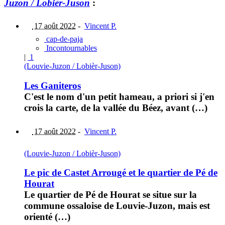
Juzon / Lobièr-Juson
:
17 août 2022
-
Vincent P.
cap-de-paja
Incontournables
|
1
(Louvie-Juzon / Lobièr-Juson)
Les Ganiteros
C'est le nom d'un petit hameau, a priori si j'en
crois la carte, de la vallée du Béez, avant (…)
17 août 2022
-
Vincent P.
(Louvie-Juzon / Lobièr-Juson)
Le pic de Castet Arrougé et le quartier de Pé de
Hourat
Le quartier de Pé de Hourat se situe sur la
commune ossaloise de Louvie-Juzon, mais est
orienté (…)