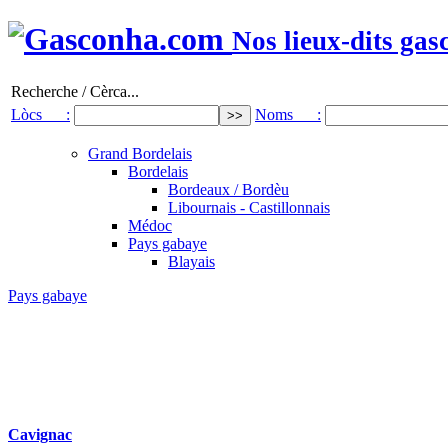
Nos lieux-dits gas
Recherche / Cèrca...
Lòcs :
Noms :
Grand Bordelais
Bordelais
Bordeaux / Bordèu
Libournais - Castillonnais
Médoc
Pays gabaye
Blayais
Pays gabaye
Cavignac