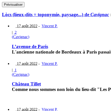
Lòcs (lieux-dits = toponymie, paysage...) de
Cavignac
17 août 2022
-
Vincent P.
|
2
(Cavignac)
L’avenue de Paris
L'ancienne nationale de Bordeaux à Paris passait
17 août 2022
-
Vincent P.
|
1
(Cavignac)
Château Tillet
Comme nous sommes non loin du lieu-dit "Les Pille
17 août 2022
-
Vincent P.