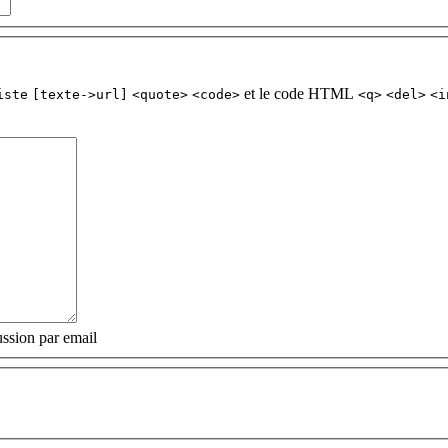
et le code HTML
iste
[texte->url]
<quote>
<code>
<q>
<del>
<i
ssion par email