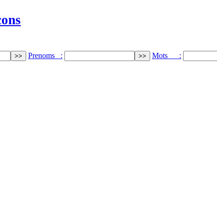
cons
Prenoms :
Mots :