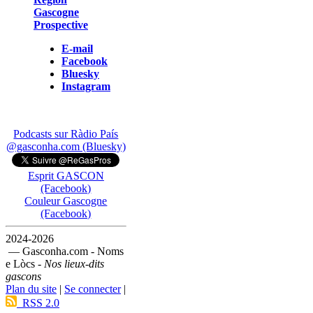
Gascogne
Prospective
E-mail
Facebook
Bluesky
Instagram
Podcasts sur Ràdio País
@gasconha.com (Bluesky)
Esprit GASCON
(Facebook)
Couleur Gascogne
(Facebook)
2024-2026
— Gasconha.com - Noms
e Lòcs -
Nos lieux-dits
gascons
Plan du site
|
Se connecter
|
RSS 2.0