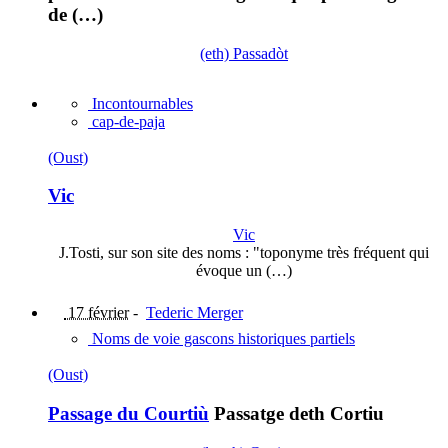
de (…)
(eth) Passadòt
Incontournables
cap-de-paja
(Oust)
Vic
Vic
J.Tosti, sur son site des noms : "toponyme très fréquent qui
évoque un (…)
17 février
-
Tederic Merger
Noms de voie gascons historiques partiels
(Oust)
Passage du Courtiù
Passatge deth Cortiu