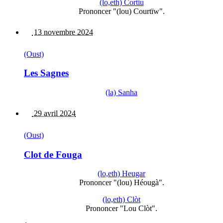
(lo,eth) Cortiu
Prononcer "(lou) Courtïw".
13 novembre 2024
(Oust)
Les Sagnes
(la) Sanha
29 avril 2024
(Oust)
Clot de Fouga
(lo,eth) Heugar
Prononcer "(lou) Héougà".
(lo,eth) Clòt
Prononcer "Lou Clòt".