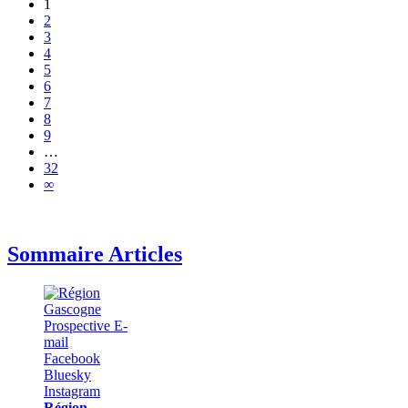
1
2
3
4
5
6
7
8
9
…
32
∞
Sommaire Articles
Région