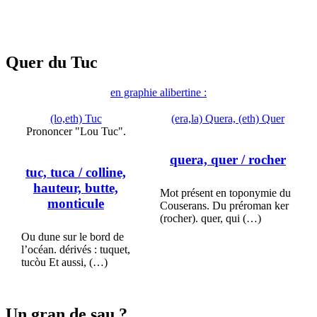
Quer du Tuc
en graphie alibertine :
(lo,eth) Tuc
(era,la) Quera, (eth) Quer
Prononcer "Lou Tuc".
quera, quer
/ rocher
tuc, tuca
/ colline,
hauteur, butte,
Mot présent en toponymie du
monticule
Couserans. Du préroman ker
(rocher). quer, qui (…)
Ou dune sur le bord de
l’océan. dérivés : tuquet,
tucòu Et aussi, (…)
Un gran de sau ?