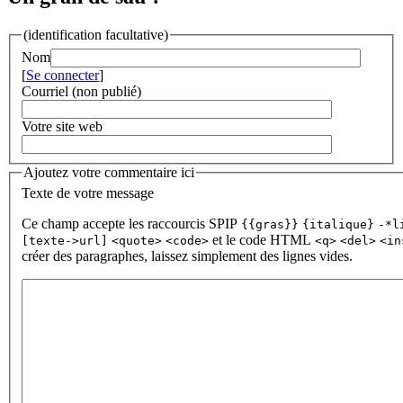
(identification facultative)
Nom
[
Se connecter
]
Courriel (non publié)
Votre site web
Ajoutez votre commentaire ici
Texte de votre message
Ce champ accepte les raccourcis SPIP
{{gras}}
{italique}
-*l
et le code HTML
[texte->url]
<quote>
<code>
<q>
<del>
<in
créer des paragraphes, laissez simplement des lignes vides.