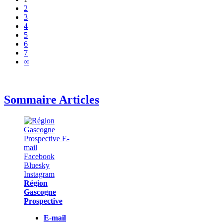
2
3
4
5
6
7
∞
Sommaire Articles
Région
Gascogne
Prospective
E-mail