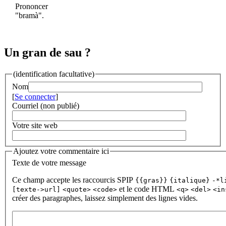
Prononcer
"bramà".
Un gran de sau ?
(identification facultative)
Nom
[
Se connecter
]
Courriel (non publié)
Votre site web
Ajoutez votre commentaire ici
Texte de votre message
Ce champ accepte les raccourcis SPIP
{{gras}}
{italique}
-*l
et le code HTML
[texte->url]
<quote>
<code>
<q>
<del>
<in
créer des paragraphes, laissez simplement des lignes vides.