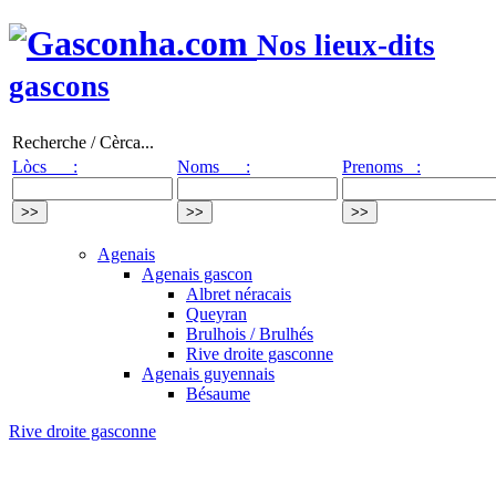
Nos lieux-dits
gascons
Recherche / Cèrca...
Lòcs :
Noms :
Prenoms :
Agenais
Agenais gascon
Albret néracais
Queyran
Brulhois / Brulhés
Rive droite gasconne
Agenais guyennais
Bésaume
Rive droite gasconne