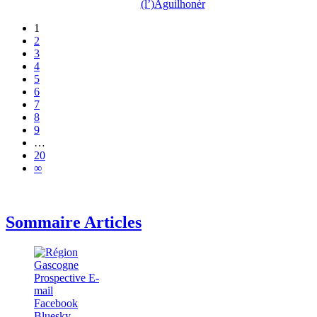
(l’)Aguilhonèr
1
2
3
4
5
6
7
8
9
…
20
∞
Sommaire Articles