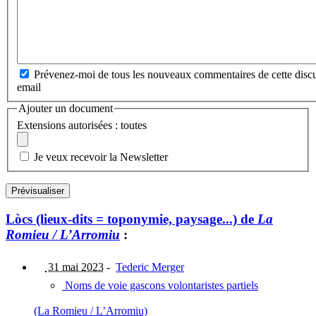
Prévenez-moi de tous les nouveaux commentaires de cette discu
email
Ajouter un document
Extensions autorisées : toutes
Je veux recevoir la Newsletter
Lòcs (lieux-dits = toponymie, paysage...) de
La
Romieu / L’Arromiu
:
31 mai 2023
-
Tederic Merger
Noms de voie gascons volontaristes partiels
(La Romieu / L’Arromiu)