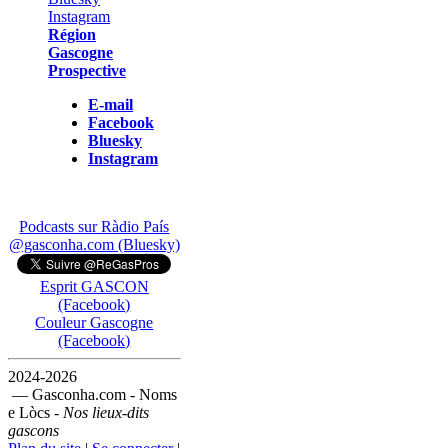
Région
Gascogne
Prospective
E-mail
Facebook
Bluesky
Instagram
Podcasts sur Ràdio País
@gasconha.com (Bluesky)
Esprit GASCON
(Facebook)
Couleur Gascogne
(Facebook)
2024-2026
— Gasconha.com - Noms
e Lòcs -
Nos lieux-dits
gascons