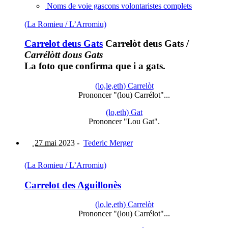
Noms de voie gascons volontaristes complets
(La Romieu / L’Arromiu)
Carrelot deus Gats
Carrelòt deus Gats
/
Carrélòtt dous Gats
La foto que confirma que i a gats.
(lo,le,eth) Carrelòt
Prononcer "(lou) Carrélot"...
(lo,eth) Gat
Prononcer "Lou Gat".
27 mai 2023
-
Tederic Merger
(La Romieu / L’Arromiu)
Carrelot des Aguillonès
(lo,le,eth) Carrelòt
Prononcer "(lou) Carrélot"...