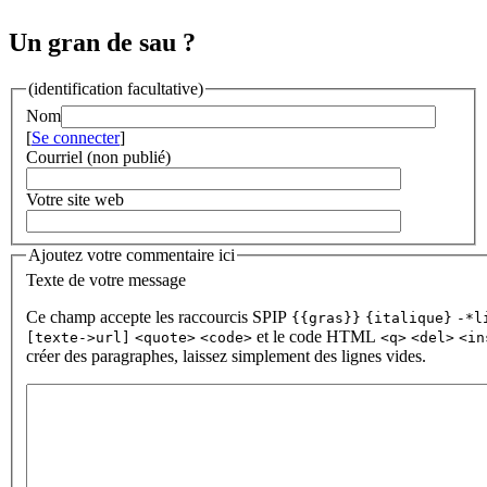
Un gran de sau ?
(identification facultative)
Nom
[
Se connecter
]
Courriel (non publié)
Votre site web
Ajoutez votre commentaire ici
Texte de votre message
Ce champ accepte les raccourcis SPIP
{{gras}}
{italique}
-*l
et le code HTML
[texte->url]
<quote>
<code>
<q>
<del>
<in
créer des paragraphes, laissez simplement des lignes vides.