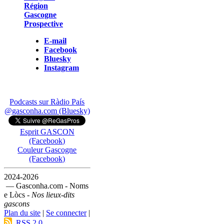
Région
Gascogne
Prospective
E-mail
Facebook
Bluesky
Instagram
Podcasts sur Ràdio País
@gasconha.com (Bluesky)
Esprit GASCON
(Facebook)
Couleur Gascogne
(Facebook)
2024-2026
— Gasconha.com - Noms
e Lòcs -
Nos lieux-dits
gascons
Plan du site
|
Se connecter
|
RSS 2.0