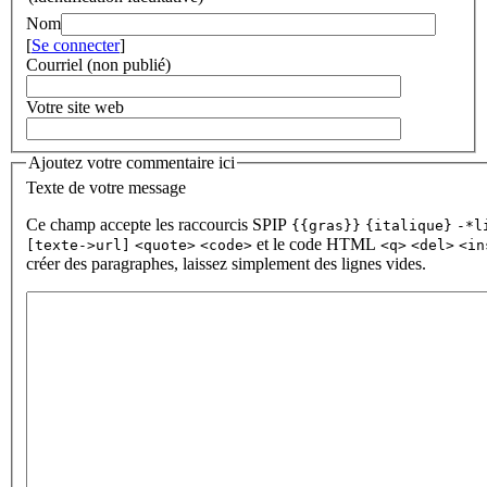
Nom
[
Se connecter
]
Courriel (non publié)
Votre site web
Ajoutez votre commentaire ici
Texte de votre message
Ce champ accepte les raccourcis SPIP
{{gras}}
{italique}
-*l
et le code HTML
[texte->url]
<quote>
<code>
<q>
<del>
<in
créer des paragraphes, laissez simplement des lignes vides.