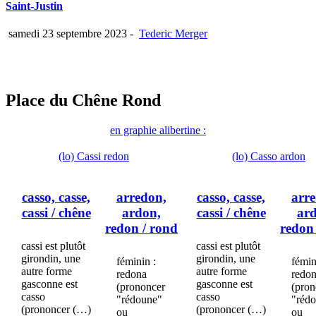
Saint-Justin
samedi 23 septembre 2023
-
Tederic Merger
Place du Chêne Rond
en graphie alibertine :
(lo) Cassi redon
(lo) Casso ardon
casso, casse,
arredon,
casso, casse,
arr
cassi
/ chêne
ardon,
cassi
/ chêne
ar
redon
/ rond
redon
cassi est plutôt
cassi est plutôt
girondin, une
girondin, une
féminin :
fémin
autre forme
autre forme
redona
redo
gasconne est
gasconne est
(prononcer
(pron
casso
casso
"rédoune"
"réd
(prononcer (…)
(prononcer (…)
ou
ou