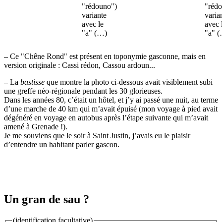
"rédouno")
"réd
variante
varia
avec le
avec 
"a" (…)
"a" 
–
Ce "Chêne Rond" est présent en toponymie gasconne, mais en
version originale : Cassi rédon, Cassou ardoun...
–
La
bastisse
que montre la photo ci-dessous avait visiblement subi
une greffe néo-régionale pendant les 30 glorieuses.
Dans les années 80, c’était un hôtel, et j’y ai passé une nuit, au terme
d’une marche de 40 km qui m’avait épuisé (mon voyage à pied avait
dégénéré en voyage en autobus après l’étape suivante qui m’avait
amené à Grenade !).
Je me souviens que le soir à Saint Justin, j’avais eu le plaisir
d’entendre un habitant parler gascon.
Un gran de sau ?
(identification facultative)