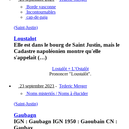
Borde vasconne
Incontournables
cap-de-paja
(Saint-Justin)
Loustalot
Elle est dans le bourg de Saint Justin, mais le
Cadastre napoléonien montre qu'elle
s'appelait (…)
Lostalòt + L’Ostalòt
Prononcer "Loustalòt".
23 septembre 2023
-
Tederic Merger
Noms misteriós / Noms à élucider
(Saint-Justin)
Gaubagn
IGN : Gaubagn IGN 1950 : Gaoubain CN :
Gaubay