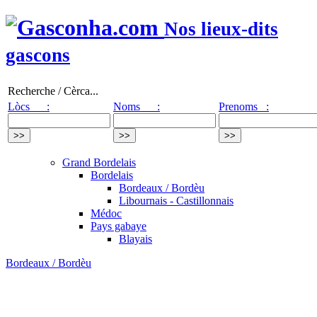
Nos lieux-dits
gascons
Recherche / Cèrca...
Lòcs :
Noms :
Prenoms :
Grand Bordelais
Bordelais
Bordeaux / Bordèu
Libournais - Castillonnais
Médoc
Pays gabaye
Blayais
Bordeaux / Bordèu