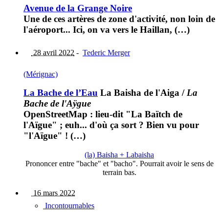
Avenue de la Grange Noire
Une de ces artères de zone d'activité, non loin de
l'aéroport... Ici, on va vers le Haillan, (…)
28 avril 2022
-
Tederic Merger
(Mérignac)
La Bache de l’Eau
La Baisha de l'Aiga
/
La
Bache de l'Aÿgue
OpenStreetMap : lieu-dit "La Baïtch de
l'Aïgue" ; euh... d'où ça sort ? Bien vu pour
"l'Aïgue" ! (…)
(la) Baisha + Labaisha
Prononcer entre "bache" et "bacho". Pourrait avoir le sens de
terrain bas.
16 mars 2022
Incontournables