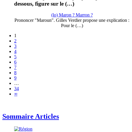
dessous, figure sur le (…)
(lo) Maron ? Marron ?
Prononcer "Maroun". Gilles Verdier propose une explication :
Pour le (…)
1
2
3
4
5
6
7
8
9
…
34
∞
Sommaire Articles