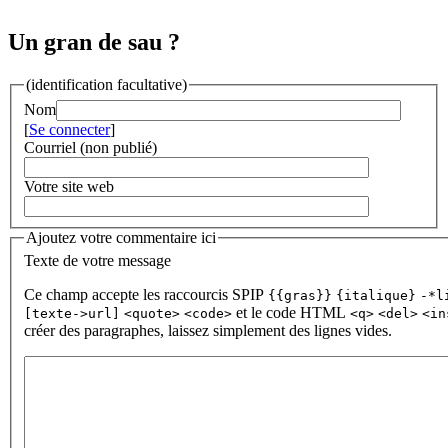
Un gran de sau ?
(identification facultative)
Nom
[
Se connecter
]
Courriel (non publié)
Votre site web
Ajoutez votre commentaire ici
Texte de votre message
Ce champ accepte les raccourcis SPIP
{{gras}}
{italique}
-*l
et le code HTML
[texte->url]
<quote>
<code>
<q>
<del>
<in
créer des paragraphes, laissez simplement des lignes vides.