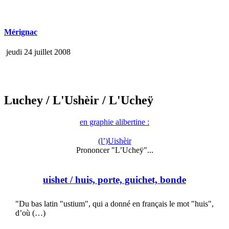
Mérignac
jeudi 24 juillet 2008
Luchey
/ L'Ushèir
/ L'Ucheÿ
en graphie alibertine :
(l’)Uishèir
Prononcer "L’Ucheÿ"...
uishet
/ huis, porte, guichet, bonde
"Du bas latin "ustium", qui a donné en français le mot "huis",
d’où (…)