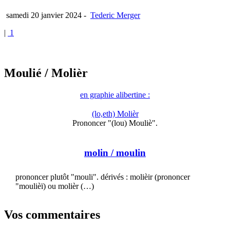
samedi 20 janvier 2024
-
Tederic Merger
|
1
Moulié
/ Molièr
en graphie alibertine :
(lo,eth) Molièr
Prononcer "(lou) Mouliè".
molin
/ moulin
prononcer plutôt "mouli". dérivés : molièir (prononcer
"moulièï) ou molièr (…)
Vos commentaires