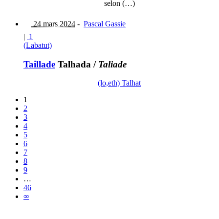
selon (…)
24 mars 2024
-
Pascal Gassie
|
1
(Labatut)
Taillade
Talhada
/
Taliade
(lo,eth) Talhat
1
2
3
4
5
6
7
8
9
…
46
∞