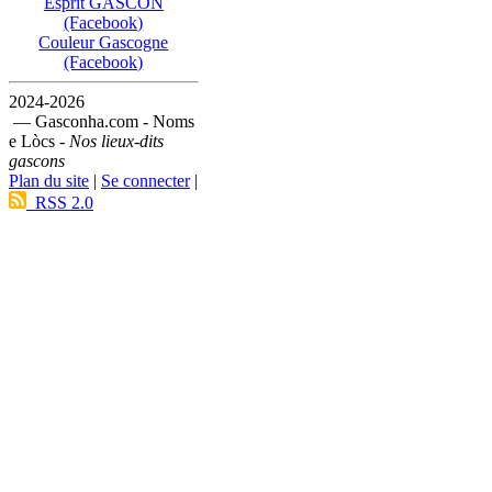
Esprit GASCON
(Facebook)
Couleur Gascogne
(Facebook)
2024-2026
— Gasconha.com - Noms
e Lòcs -
Nos lieux-dits
gascons
Plan du site
|
Se connecter
|
RSS 2.0