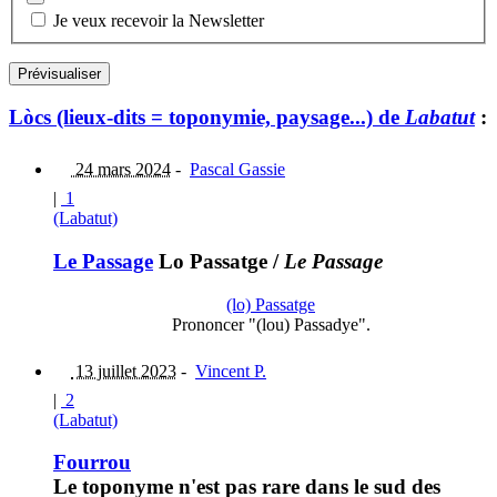
Je veux recevoir la Newsletter
Lòcs (lieux-dits = toponymie, paysage...) de
Labatut
:
24 mars 2024
-
Pascal Gassie
|
1
(Labatut)
Le Passage
Lo Passatge
/
Le Passage
(lo) Passatge
Prononcer "(lou) Passadye".
13 juillet 2023
-
Vincent P.
|
2
(Labatut)
Fourrou
Le toponyme n'est pas rare dans le sud des