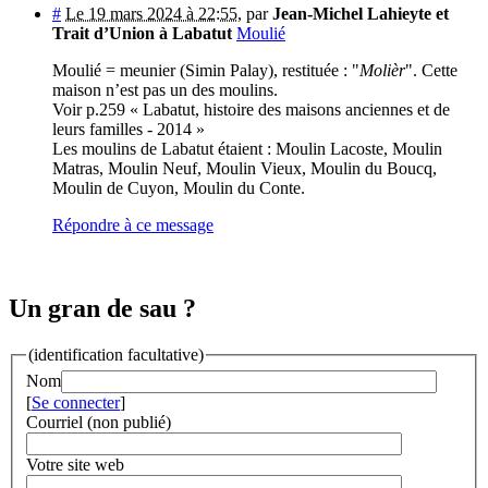
#
Le 19 mars 2024 à 22:55
,
par
Jean-Michel Lahieyte et
Trait d’Union à Labatut
Moulié
Moulié = meunier (Simin Palay), restituée : "
Molièr
". Cette
maison n’est pas un des moulins.
Voir p.259 « Labatut, histoire des maisons anciennes et de
leurs familles - 2014 »
Les moulins de Labatut étaient : Moulin Lacoste, Moulin
Matras, Moulin Neuf, Moulin Vieux, Moulin du Boucq,
Moulin de Cuyon, Moulin du Conte.
Répondre à ce message
Un gran de sau ?
(identification facultative)
Nom
[
Se connecter
]
Courriel (non publié)
Votre site web