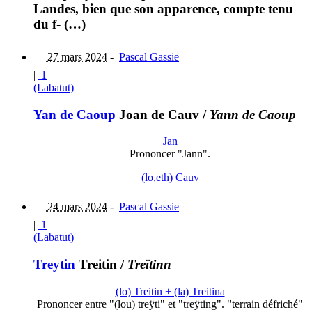
Landes, bien que son apparence, compte tenu
du f- (…)
27 mars 2024
-
Pascal Gassie
|
1
(Labatut)
Yan de Caoup
Joan de Cauv
/
Yann de Caoup
Jan
Prononcer "Jann".
(lo,eth) Cauv
24 mars 2024
-
Pascal Gassie
|
1
(Labatut)
Treytin
Treitin
/
Treïtinn
(lo) Treitin + (la) Treitina
Prononcer entre "(lou) treÿti" et "treÿting". "terrain défriché"