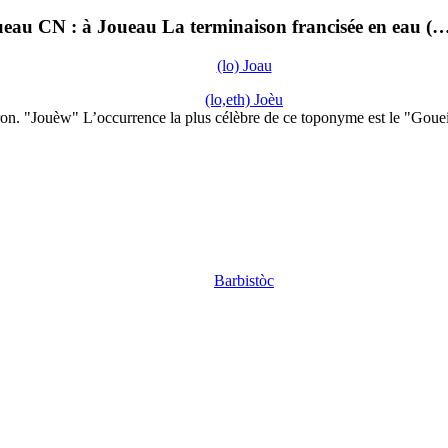
eau CN : à Joueau La terminaison francisée en eau (
(lo) Joau
(lo,eth) Joèu
on. "Jouèw" L’occurrence la plus célèbre de ce toponyme est le "Goue
Barbistòc