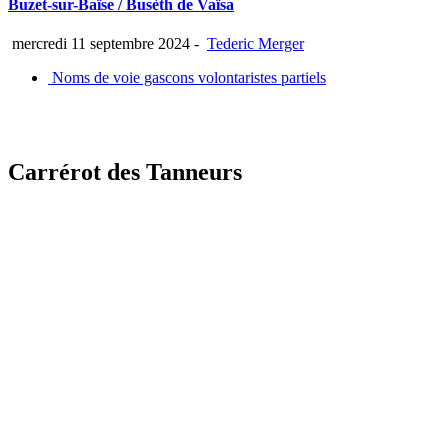
Buzet-sur-Baïse / Busèth de Vaïsa
mercredi 11 septembre 2024
-
Tederic Merger
Noms de voie gascons volontaristes partiels
Carrérot des Tanneurs