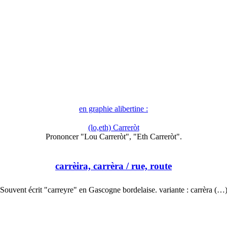
en graphie alibertine :
(lo,eth) Carreròt
Prononcer "Lou Carreròt", "Eth Carreròt".
carrèira, carrèra
/ rue, route
Souvent écrit "carreyre" en Gascogne bordelaise. variante : carrèra (…