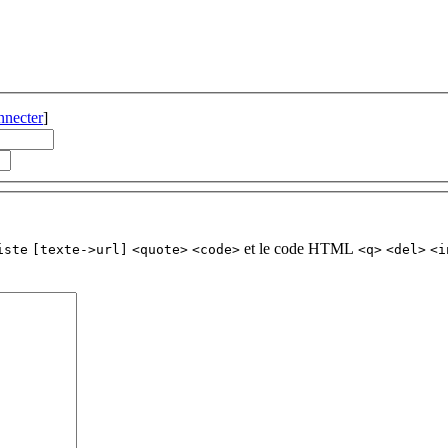
nnecter
]
et le code HTML
iste
[texte->url]
<quote>
<code>
<q>
<del>
<i