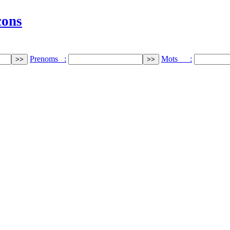
cons
Prenoms :
Mots :