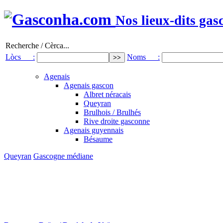
Nos lieux-dits gas
Recherche / Cèrca...
Lòcs :
Noms :
Agenais
Agenais gascon
Albret néracais
Queyran
Brulhois / Brulhés
Rive droite gasconne
Agenais guyennais
Bésaume
Queyran
Gascogne médiane