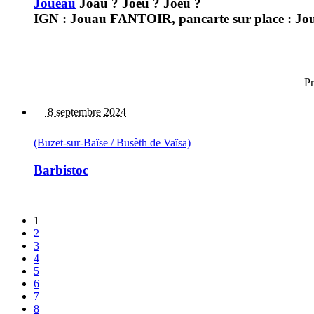
Joueau
Joau ? Joèu ? Joeu ?
IGN : Jouau FANTOIR, pancarte sur place : Jou
Pr
8 septembre 2024
(Buzet-sur-Baïse / Busèth de Vaïsa)
Barbistoc
1
2
3
4
5
6
7
8