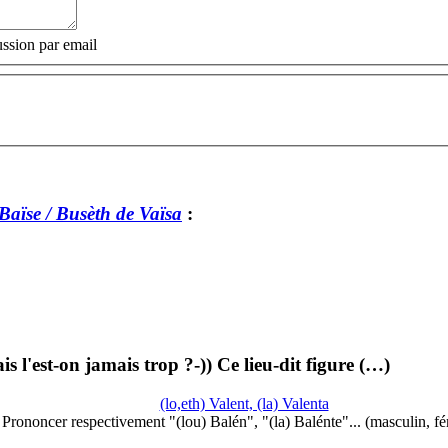
ssion par email
Baïse / Busèth de Vaïsa
:
s l'est-on jamais trop ?-)) Ce lieu-dit figure (…)
(lo,eth) Valent, (la) Valenta
Prononcer respectivement "(lou) Balén", "(la) Balénte"... (masculin, f