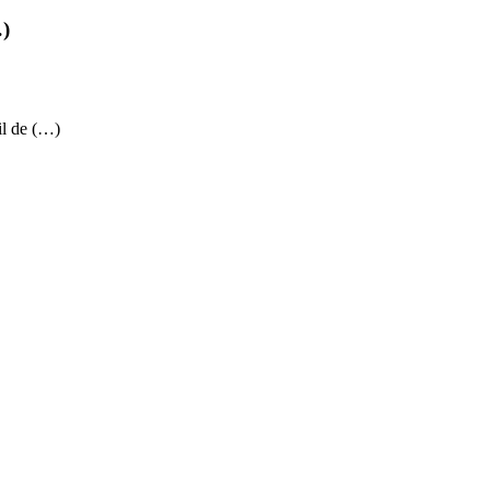
…)
il de (…)