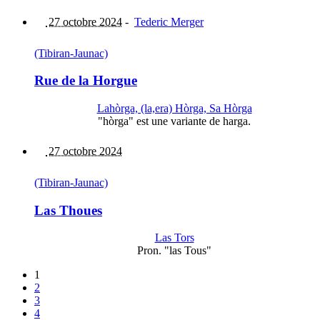
27 octobre 2024
-
Tederic Merger
(Tibiran-Jaunac)
Rue de la Horgue
Lahòrga, (la,era) Hòrga, Sa Hòrga
"hòrga" est une variante de harga.
27 octobre 2024
(Tibiran-Jaunac)
Las Thoues
Las Tors
Pron. "las Tous"
1
2
3
4