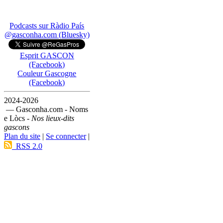
Podcasts sur Ràdio País
@gasconha.com (Bluesky)
Esprit GASCON
(Facebook)
Couleur Gascogne
(Facebook)
2024-2026
— Gasconha.com - Noms
e Lòcs -
Nos lieux-dits
gascons
Plan du site
|
Se connecter
|
RSS 2.0