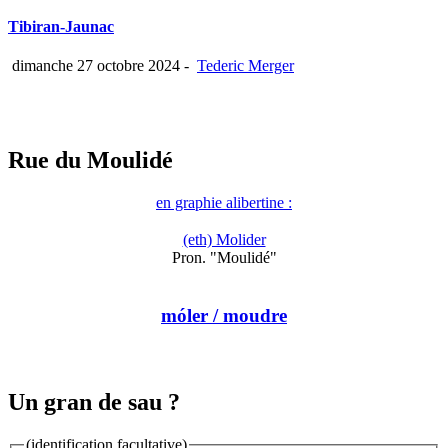
Tibiran-Jaunac
dimanche 27 octobre 2024
-
Tederic Merger
Rue du Moulidé
en graphie alibertine :
(eth) Molider
Pron. "Moulidé"
móler
/ moudre
Un gran de sau ?
(identification facultative)