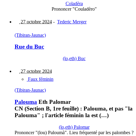
Coladèra
Prononcer "Couladèro"
27 octobre 2024
-
Tederic Merger
(Tibiran-Jaunac)
Rue du Buc
(lo,eth) Buc
27 octobre 2024
Faux féminin
(Tibiran-Jaunac)
Palouma
Eth Palomar
CN (Section B, 1re feuille) : Palouma, et pas "la
Palouma" ; l'article féminin la est (…)
(lo,eth) Palomar
Prononcer "(lou) Paloumà". Lieu fréquenté par les palombes ?