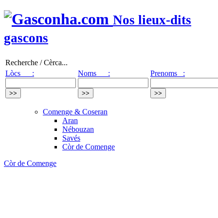
Nos lieux-dits
gascons
Recherche / Cèrca...
Lòcs :
Noms :
Prenoms :
Comenge & Coseran
Aran
Nébouzan
Savés
Còr de Comenge
Còr de Comenge