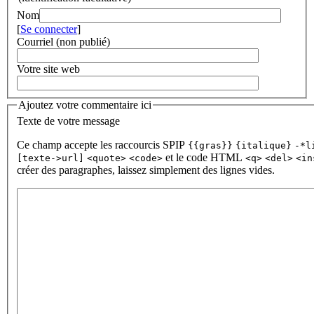
Nom
[
Se connecter
]
Courriel (non publié)
Votre site web
Ajoutez votre commentaire ici
Texte de votre message
Ce champ accepte les raccourcis SPIP
{{gras}}
{italique}
-*l
et le code HTML
[texte->url]
<quote>
<code>
<q>
<del>
<in
créer des paragraphes, laissez simplement des lignes vides.