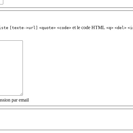
et le code HTML
iste
[texte->url]
<quote>
<code>
<q>
<del>
<i
ssion par email