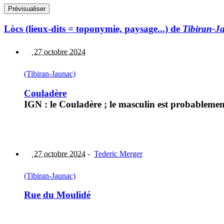
Lòcs (lieux-dits = toponymie, paysage...) de
Tibiran-J
27 octobre 2024
(Tibiran-Jaunac)
Couladère
IGN : le Couladère ; le masculin est probablemen
27 octobre 2024
-
Tederic Merger
(Tibiran-Jaunac)
Rue du Moulidé