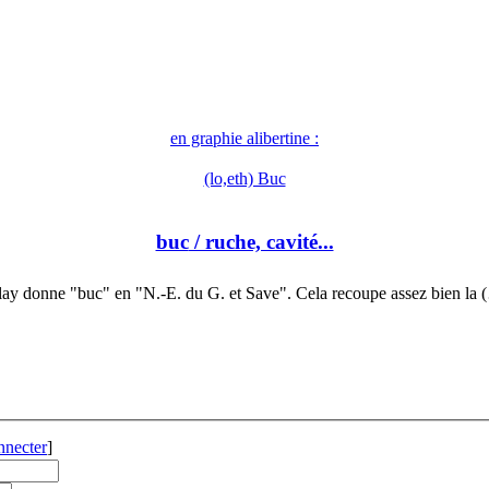
en graphie alibertine :
(lo,eth) Buc
buc
/ ruche, cavité...
lay donne "buc" en "N.-E. du G. et Save". Cela recoupe assez bien la 
nnecter
]