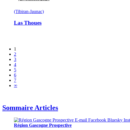
(Tibiran-Jaunac)
Las Thoues
1
2
3
4
5
6
7
∞
Sommaire Articles
Région Gascogne Prospective