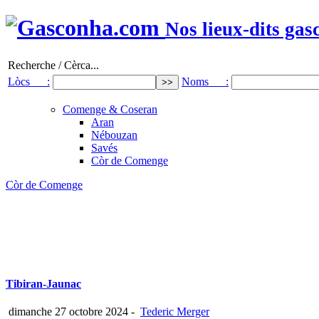
Nos lieux-dits gas
Recherche / Cèrca...
Lòcs :
Noms :
Comenge & Coseran
Aran
Nébouzan
Savés
Còr de Comenge
Còr de Comenge
Tibiran-Jaunac
dimanche 27 octobre 2024
-
Tederic Merger