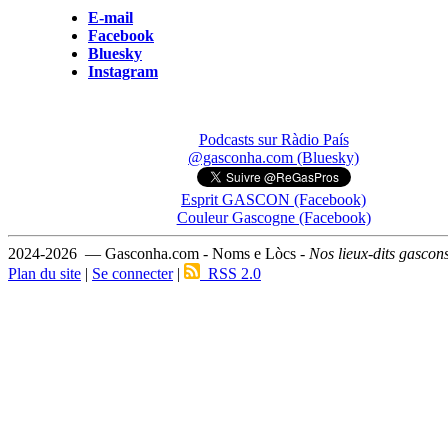
E-mail
Facebook
Bluesky
Instagram
Podcasts sur Ràdio País
@gasconha.com (Bluesky)
Esprit GASCON (Facebook)
Couleur Gascogne (Facebook)
2024-2026 — Gasconha.com - Noms e Lòcs -
Nos lieux-dits gascon
Plan du site
|
Se connecter
|
RSS 2.0