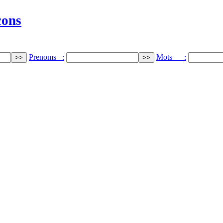
cons
Prenoms :
Mots :