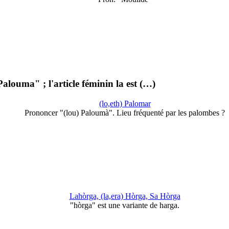
Palouma" ; l'article féminin la est (…)
(lo,eth) Palomar
Prononcer "(lou) Paloumà". Lieu fréquenté par les palombes ?
Lahòrga, (la,era) Hòrga, Sa Hòrga
"hòrga" est une variante de harga.