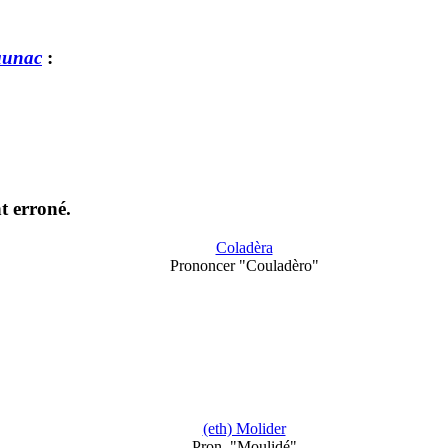
aunac
:
t erroné.
Coladèra
Prononcer "Couladèro"
(eth) Molider
Pron. "Moulidé"