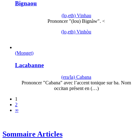
Bignaou
(lo,eth) Vinhau
Prononcer "(lou) Bignàw". <
(lo,eth) Vinhòu
(Monget)
Lacabanne
(era/la) Cabana
Prononcer "Cabana" avec l’accent tonique sur ba. Nom
occitan présent en (…)
1
2
∞
Sommaire Articles