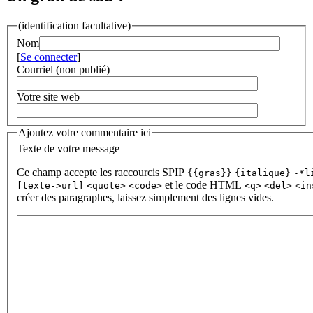
(identification facultative)
Nom
[
Se connecter
]
Courriel (non publié)
Votre site web
Ajoutez votre commentaire ici
Texte de votre message
Ce champ accepte les raccourcis SPIP
{{gras}}
{italique}
-*l
et le code HTML
[texte->url]
<quote>
<code>
<q>
<del>
<in
créer des paragraphes, laissez simplement des lignes vides.