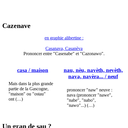
Cazenave
en graphie alibertine :
Casanava, Casanèva
Prononcer entre "Casenabe" et "Cazonawo".
casa
/ maison
nau, nèu, navèth, nevèth,
nava, navèra...
/ neuf
Mais dans la plus grande
partie de la Gascogne,
prononcer "naw" neuve :
"maison" ou "ostau"
nava (prononcer "nawe",
ont (…)
"nabe", "nabo",
"nawo"...) (…)
Un gran de sau ?