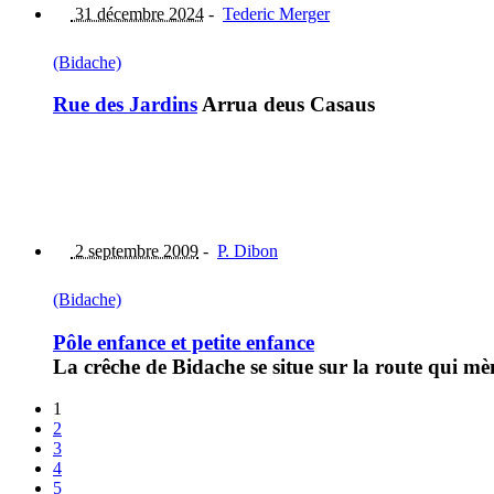
31 décembre 2024
-
Tederic Merger
(Bidache)
Rue des Jardins
Arrua deus Casaus
2 septembre 2009
-
P. Dibon
(Bidache)
Pôle enfance et petite enfance
La crêche de Bidache se situe sur la route qui mè
1
2
3
4
5