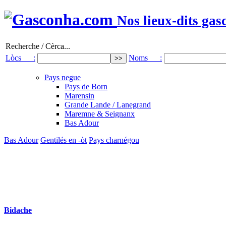
Nos lieux-dits gas
Recherche / Cèrca...
Lòcs :
Noms :
Pays negue
Pays de Born
Marensin
Grande Lande / Lanegrand
Maremne & Seignanx
Bas Adour
Bas Adour
Gentilés en -òt
Pays charnégou
Bidache