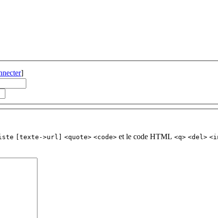
nnecter
]
et le code HTML
iste
[texte->url]
<quote>
<code>
<q>
<del>
<i