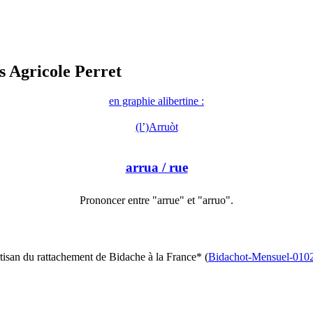
s Agricole Perret
en graphie alibertine :
(l’)Arruòt
arrua
/ rue
Prononcer entre "arrue" et "arruo".
tisan du rattachement de Bidache à la France* (
Bidachot-Mensuel-010