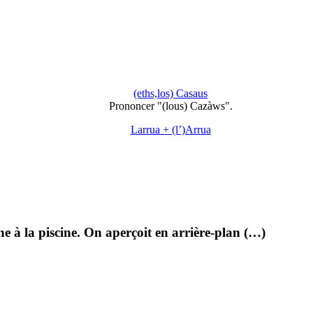
(eths,los) Casaus
Prononcer "(lous) Cazàws".
Larrua + (l’)Arrua
ne à la piscine. On aperçoit en arrière-plan (…)