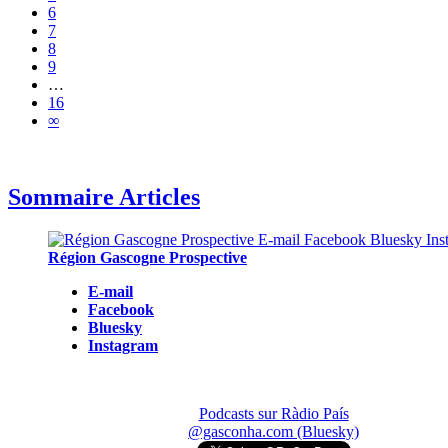
6
7
8
9
…
16
∞
Sommaire Articles
Région Gascogne Prospective
E-mail
Facebook
Bluesky
Instagram
Podcasts sur Ràdio País
@gasconha.com (Bluesky)