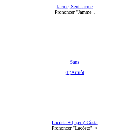
Jacme, Sent Jacme
Prononcer "Jamme".
Sans
(l’)Arruòt
Lacòsta + (la,era) Còsta
Prononcer "Lacòsto". <