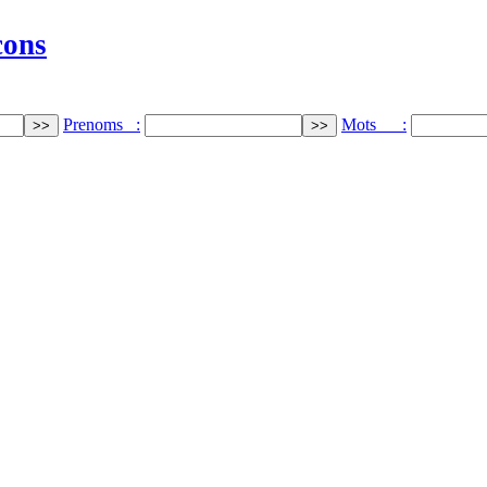
cons
Prenoms :
Mots :