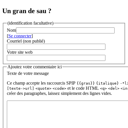
Un gran de sau ?
(identification facultative)
Nom
[
Se connecter
]
Courriel (non publié)
Votre site web
Ajoutez votre commentaire ici
Texte de votre message
Ce champ accepte les raccourcis SPIP
{{gras}}
{italique}
-*l
et le code HTML
[texte->url]
<quote>
<code>
<q>
<del>
<in
créer des paragraphes, laissez simplement des lignes vides.