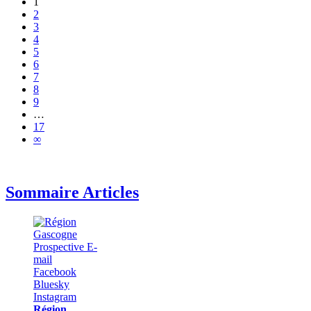
1
2
3
4
5
6
7
8
9
…
17
∞
Sommaire Articles
Région