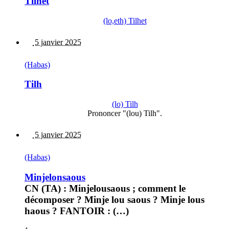
Tilhet
(lo,eth) Tilhet
5 janvier 2025
(Habas)
Tilh
(lo) Tilh
Prononcer "(lou) Tilh".
5 janvier 2025
(Habas)
Minjelonsaous
CN (TA) : Minjelousaous ; comment le
décomposer ? Minje lou saous ? Minje lous
haous ? FANTOIR : (…)