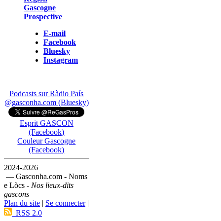
Gascogne
Prospective
E-mail
Facebook
Bluesky
Instagram
Podcasts sur Ràdio País
@gasconha.com (Bluesky)
Esprit GASCON
(Facebook)
Couleur Gascogne
(Facebook)
2024-2026
— Gasconha.com - Noms
e Lòcs -
Nos lieux-dits
gascons
Plan du site
|
Se connecter
|
RSS 2.0