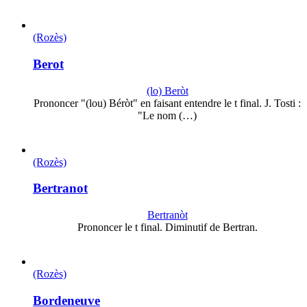
(Rozès)
Berot
(lo) Beròt
Prononcer "(lou) Béròt" en faisant entendre le t final. J. Tosti :
"Le nom (…)
(Rozès)
Bertranot
Bertranòt
Prononcer le t final. Diminutif de Bertran.
(Rozès)
Bordeneuve