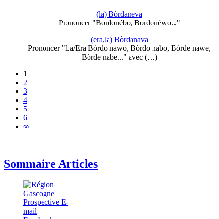
(la) Bòrdaneva
Prononcer "Bordonébo, Bordonéwo..."
(era,la) Bòrdanava
Prononcer "La/Era Bòrdo nawo, Bòrdo nabo, Bòrde nawe,
Bòrde nabe..." avec (…)
1
2
3
4
5
6
∞
Sommaire Articles