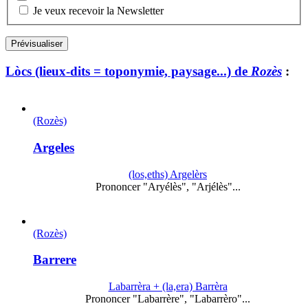
Je veux recevoir la Newsletter
Lòcs (lieux-dits = toponymie, paysage...) de
Rozès
:
(Rozès)
Argeles
(los,eths) Argelèrs
Prononcer "Aryélès", "Arjélès"...
(Rozès)
Barrere
Labarrèra + (la,era) Barrèra
Prononcer "Labarrère", "Labarrèro"...