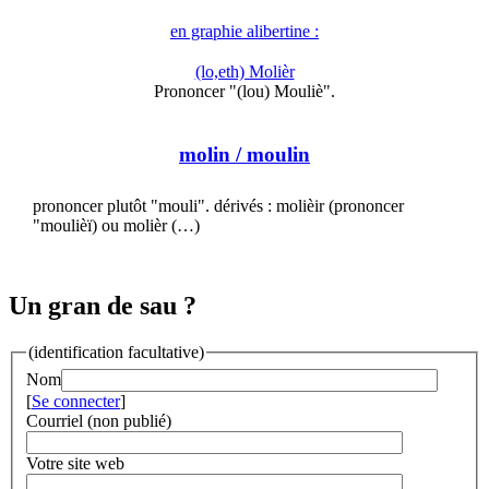
en graphie alibertine :
(lo,eth) Molièr
Prononcer "(lou) Mouliè".
molin
/ moulin
prononcer plutôt "mouli". dérivés : molièir (prononcer
"moulièï) ou molièr (…)
Un gran de sau ?
(identification facultative)
Nom
[
Se connecter
]
Courriel (non publié)
Votre site web