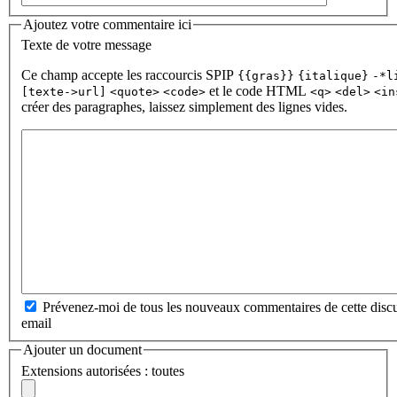
Ajoutez votre commentaire ici
Texte de votre message
Ce champ accepte les raccourcis SPIP
{{gras}}
{italique}
-*l
et le code HTML
[texte->url]
<quote>
<code>
<q>
<del>
<in
créer des paragraphes, laissez simplement des lignes vides.
Prévenez-moi de tous les nouveaux commentaires de cette discu
email
Ajouter un document
Extensions autorisées : toutes