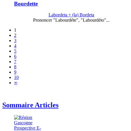
Bourdette
Labordeta + (la) Bordeta
Prononcer "Labourdéte", "Labourdéto"...
1
2
3
4
5
6
7
8
9
10
∞
Sommaire Articles