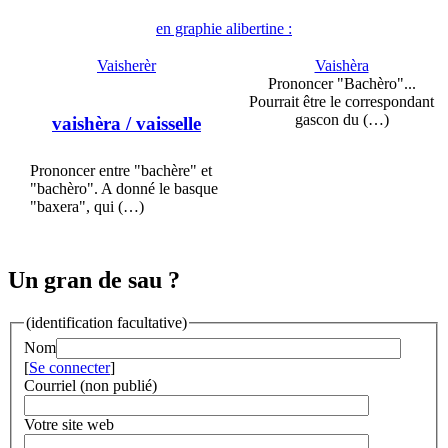
en graphie alibertine :
Vaisherèr
Vaishèra
Prononcer "Bachèro"...
Pourrait être le correspondant
gascon du (…)
vaishèra
/ vaisselle
Prononcer entre "bachère" et
"bachèro". A donné le basque
"baxera", qui (…)
Un gran de sau ?
(identification facultative)
Nom
[
Se connecter
]
Courriel (non publié)
Votre site web