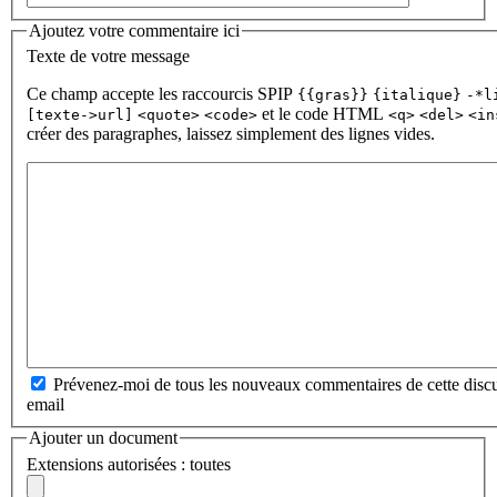
Ajoutez votre commentaire ici
Texte de votre message
Ce champ accepte les raccourcis SPIP
{{gras}}
{italique}
-*l
et le code HTML
[texte->url]
<quote>
<code>
<q>
<del>
<in
créer des paragraphes, laissez simplement des lignes vides.
Prévenez-moi de tous les nouveaux commentaires de cette discu
email
Ajouter un document
Extensions autorisées : toutes